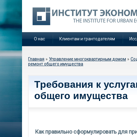
О нас
Клиентам и грантодателям
Исс
Вы здесь
Главная
»
Управление многоквартирным домом
»
Со
ремонт общего имущества
Требования к услуг
общего имущества
Как правильно сформулировать для пр