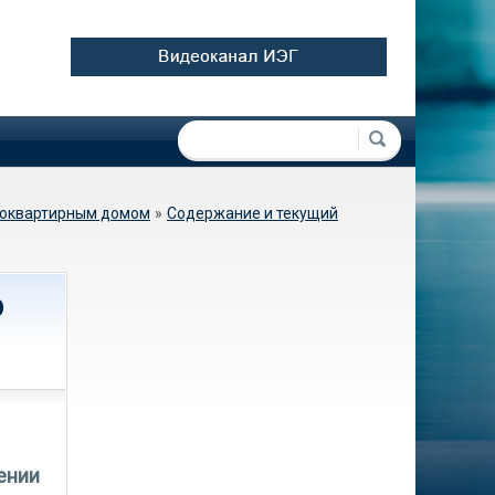
Форма поиска
Поиск
гоквартирным домом
»
Содержание и текущий
ю
ении