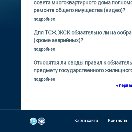
совета многоквартирного дома полном
ремонта общего имущества (видео)?
подробнее
о как правильно сформулировать для 
многоквартирного дома полномочиями
(видео)?
Для ТСЖ, ЖСК обязательно ли на собра
(кроме аварийных)?
подробнее
о для тсж, жск обязательно ли на соб
Относятся ли своды правил к обязател
предмету государственного жилищного
подробнее
о относятся ли своды правил к обяза
государственного жилищного надзора
Страницы
« перва
Карта сайта
Контакты