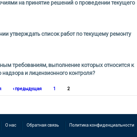
очиями на принятие решений о проведении текущего
принятия решения на общем собрании вопросы о наделении совет
 на принятие решений о проведении текущего ремонта общего и
нии утверждать список работ по текущему ремонту
рании утверждать список работ по текущему ремонту (кроме аварий
ьным требованиям, выполнение которых относится к
 надзора и лицензионного контроля?
тельным требованиям, выполнение которых относится к предмету
 и лицензионного контроля?
я
‹ предыдущая
1
2
О нас
Обратная связь
Политика конфиденциальности