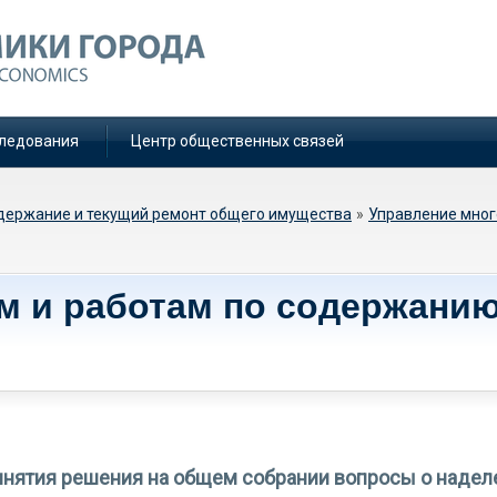
ледования
Центр общественных связей
держание и текущий ремонт общего имущества
»
Управление мно
ам и работам по содержани
инятия решения на общем собрании вопросы о надел