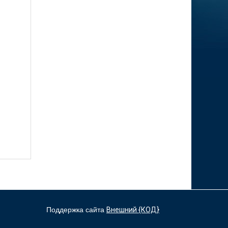
а
мущества
ных)?
Поддержка сайта
Внешний {КОД}