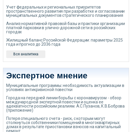
Учет федеральных и региональных приоритетов
пространственного развития при разработке и согласовании
муниципальных документов стратегического планирования
Анализ нормативной правовой базы и практики организации
платной парковки в улично-дорожной сети в российских
городах
Жилищный баланс Российской Федерации: параметры 2025
года и прогноз до 2036 года
Вся аналитика
Экспертное мнение
Муниципальные программы: необходимость актуализации в
условиях антикризисной повестки
Города на передней линии борьбы с коронавирусом - обзор
международной экспертной повестки и оценка ее
адекватности российским реалиям. А.С.Пузанов, К.В.Боброва
(приложение)
Потеря специального счета - риск, с которым могут
столкнуться собственники помещений в многоквартирных
домах в результате приостановки взносов на капитальный
ремонт