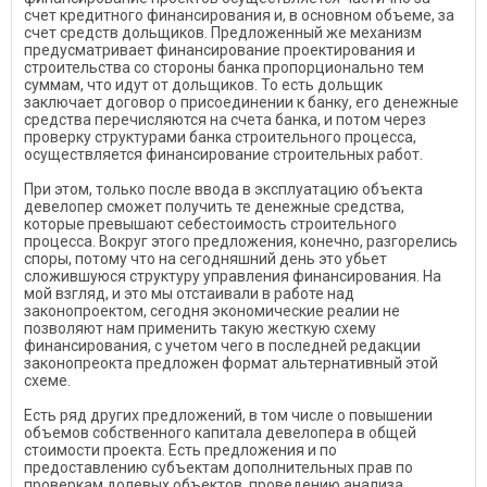
счет кредитного финансирования и, в основном объеме, за
счет средств дольщиков. Предложенный же механизм
предусматривает финансирование проектирования и
строительства со стороны банка пропорционально тем
суммам, что идут от дольщиков. То есть дольщик
заключает договор о присоединении к банку, его денежные
средства перечисляются на счета банка, и потом через
проверку структурами банка строительного процесса,
осуществляется финансирование строительных работ.
При этом, только после ввода в эксплуатацию объекта
девелопер сможет получить те денежные средства,
которые превышают себестоимость строительного
процесса. Вокруг этого предложения, конечно, разгорелись
споры, потому что на сегодняшний день это убьет
сложившуюся структуру управления финансирования. На
мой взгляд, и это мы отстаивали в работе над
законопроектом, сегодня экономические реалии не
позволяют нам применить такую жесткую схему
финансирования, с учетом чего в последней редакции
законопреокта предложен формат альтернативный этой
схеме.
Есть ряд других предложений, в том числе о повышении
объемов собственного капитала девелопера в общей
стоимости проекта. Есть предложения и по
предоставлению субъектам дополнительных прав по
проверкам долевых объектов, проведению анализа