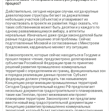
процесс?
Действительно, сегодня нередки случаи, когда крупные
девелоперские структуры бегают за держателями
небольших участков (объектов) и уговаривают их
поучаствовать в проекте их развития. Надо сказать, что
таких собственников может быть десятки и у каждого по
одному разваливающемуся амбару, а аппетиты
нереальные. Изначально даже среди законодателей были
разные подходы к решению этой проблемы. Сейчас
подготовленные Москвой и согласованные с Минстроем
предложения, кардинально меняют эту ситуацию.
В законопроекте, которые сейчас находиться в Госдуме и
прошел первое чтение, предусмотрено делегирование
субъектам Российской Федерации прав по принятию
решений развития промышленно-коммунальных
территорий с определением их границ, функциональных зон
и порядка реализации данных проектов. Субъект
федерации должен утверждать так называемую
Концепцию реорганизации промышленных территорий.
Сегодня Градостроительный кодекс РФ предполагает
несколько документов градостроительного планирования,
такие как Генплан, проект межевания или проект
планировки территории. Законопроект же предлагаем
ввести новый вид градостроительной документации –
Концепцию развития промышленно коммунальных
территорий, который будет регулировать правоотношения