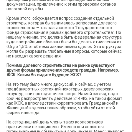
документации, привлечению к этим проверкам органов
налоговой службы.
Кроме этого, обсуждается вопрос создания отдельной
структуры, которая бы занималась вопросами долевого
строительства — так называемого "Государственного
фонда страхования в рамках долевого строительства". По
нашему мнению, это должна быть федеральная структура,
куда застройщики обязаны были бы делать отчисления от
0,5 до 1,5% от объема заключаемых сделок. Эта структура
могла бы разрешать глобальные вопросы, которые сейчас
не находят своего решения.
Помимо долевого строительства на рынке существуют
другие формы привлечения средств граждан. Например,
ЖСК. Каким Вы видите будущее ЖСК?
На это тему было много дискуссий, и сейчас, с учетом
предбанкротных состояний некоторых девелоперских
структур, они проходят очень остро. На мой взгляд, надо
срочно распространять действие 214-ФЗ, на такой формат
как ЖСК, а впоследствии корректировать Гражданский и
Жилищный кодексы таким образом, чтобы уйти от этой
формы навсегда.
На сегодняшний день члены таких кооперативов
практически не защищены. Именно они являются
потенциальными обманутыми дольщиками. Меня удивляет,