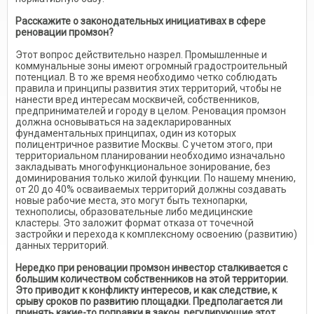
Расскажите о законодательных инициативах в сфере
реновации промзон?
Этот вопрос действительно назрел. Промышленные и
коммунальные зоны имеют огромный градостроительный
потенциал. В то же время необходимо четко соблюдать
правила и принципы развития этих территорий, чтобы не
нанести вред интересам москвичей, собственников,
предпринимателей и городу в целом. Реновация промзон
должна основываться на задекларированных
фундаментальных принципах, один из которых
полицентричное развитие Москвы. С учетом этого, при
территориальном планировании необходимо изначально
закладывать многофункциональное зонирование, без
доминирования только жилой функции. По нашему мнению,
от 20 до 40% осваиваемых территорий должны создавать
новые рабочие места, это могут быть технопарки,
технополисы, образовательные либо медицинские
кластеры. Это заложит формат отказа от точечной
застройки и перехода к комплексному освоению (развитию)
данных территорий.
Нередко при реновации промзон инвестор сталкивается с
большим количеством собственников на этой территории.
Это приводит к конфликту интересов, и как следствие, к
срыву сроков по развитию площадки. Предполагается ли
принять какие-то поправки в закон, регулирующие этот