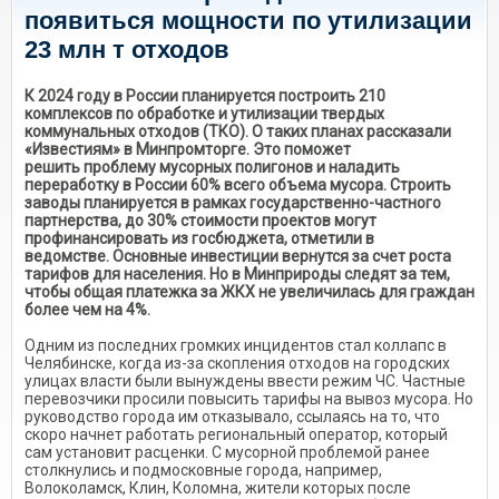
появиться мощности по утилизации
23 млн т отходов
К 2024 году в России планируется построить 210
комплексов по обработке и утилизации твердых
коммунальных отходов (ТКО). О таких планах рассказали
«Известиям» в Минпромторге. Это поможет
решить проблему мусорных полигонов и наладить
переработку в России 60% всего объема мусора. Строить
заводы планируется в рамках государственно-частного
партнерства, до 30% стоимости проектов могут
профинансировать из госбюджета, отметили в
ведомстве. Основные инвестиции вернутся за счет роста
тарифов для населения. Но в Минприроды следят за тем,
чтобы общая платежка за ЖКХ не увеличилась для граждан
более чем на 4%.
Одним из последних громких инцидентов стал коллапс в
Челябинске, когда из-за скопления отходов на городских
улицах власти были вынуждены ввести режим ЧС. Частные
перевозчики просили повысить тарифы на вывоз мусора. Но
руководство города им отказывало, ссылаясь на то, что
скоро начнет работать региональный оператор, который
сам установит расценки. С мусорной проблемой ранее
столкнулись и подмосковные города, например,
Волоколамск, Клин, Коломна, жители которых после