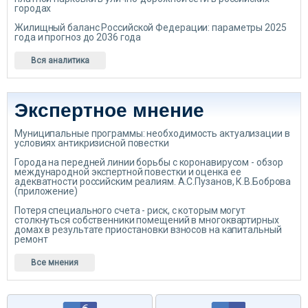
городах
Жилищный баланс Российской Федерации: параметры 2025
года и прогноз до 2036 года
Вся аналитика
Экспертное мнение
Муниципальные программы: необходимость актуализации в
условиях антикризисной повестки
Города на передней линии борьбы с коронавирусом - обзор
международной экспертной повестки и оценка ее
адекватности российским реалиям. А.С.Пузанов, К.В.Боброва
(приложение)
Потеря специального счета - риск, с которым могут
столкнуться собственники помещений в многоквартирных
домах в результате приостановки взносов на капитальный
ремонт
Все мнения