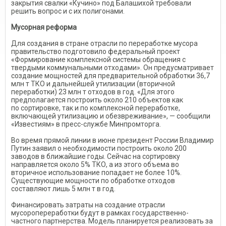
закрытия свалки «Кучино» под Балашихой требовали
решить вопрос и с их полигонами.
Мусорная реформа
Для создания в стране отрасли по переработке мусора
правительство подготовило федеральный проект
«Формирование комплексной системы обращения с
твердыми коммунальными отходами». Он предусматривает
создание мощностей для предварительной обработки 36,7
млн т ТКО и дальнейшей утилизации (вторичной
переработки) 23 млн т отходов в год. «Для этого
предполагается построить около 210 объектов как
по сортировке, так и по комплексной переработке,
включающей утилизацию и обезвреживание», — сообщили
«Известиям» в пресс-службе Минпромторга.
Во время прямой линии в июне президент России Владимир
Путин заявил о необходимости построить около 200
заводов в ближайшие годы. Сейчас на сортировку
направляется около 5% ТКО, а из этого объема во
вторичное использование попадает не более 10%.
Существующие мощности по обработке отходов
составляют лишь 5 млн т в год.
Финансировать затраты на создание отрасли
мусоропереработки будут в рамках государственно-
частного партнерства. Модель планируется реализовать за