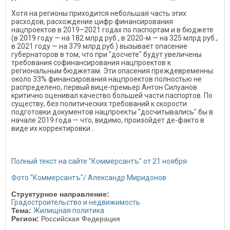
Хотя на регионы приходится небольшая часть этих
расходов, расхождение цифр финансирования
нацпроектов в 2019–2021 годах по паспортам и в бюджете
(в 2019 году — на 182 млрд руб., в 2020-м — на 325 млрд руб.,
в 2021 году — на 379 млрд руб.) вызывает опасение
губернаторов в том, что при "досчете" будут увеличены
требования софинансирования нацпроектов к
региональным бюджетам. Эти опасения преждевременны:
около 33% финансирования нацпроектов полностью не
распределено, первый вице-премьер Антон Силуанов
критично оценивал качество большей части паспортов. По
существу, без политических требований к скорости
подготовки документов нацпроекты "досчитывались" бы в
начале 2019 года — что, видимо, произойдет де-факто в
виде их корректировки...
Полный текст на сайте "Коммерсантъ" от 21 ноября
Фото "Коммерсантъ"/ Александр Миридонов
Структурное направление:
Градостроительство и недвижимость
Тема:
Жилищная политика
Регион:
Российская Федерация