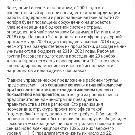
Заседание Госсовета (напомним, с 2000 года это
совещательный орган при президенте для координации
работы федеральной и региональной ветвей власти) 23
ноября будет посвящено обсуждению нацпроектов —
главной новации в бюджетной системе страны,
определенной майским указом Владимира Путина в мае
2018 года. Паспорта 12 нацпроектов и инфраструктурной
программы до 2024 года утверждены осенью 2018 года,
несмотря на разную степень их проработки, расходы на них
учитываются в бюджете на 2019–2021 годы. Рабочая
группа Госсовета подготовила к заседанию 23 ноября
доклад (проект его есть в распоряжении “Ъ”), в котором
консолидировала мнение регионов об исполнимости
нацпроектов и необходимых поправках.
Главное управленческое предложение рабочей группы
предсказуемо — это
создание консультативной комиссии
при Госсовете по контролю за достижением целевых
показателей нацпроектов
, состоящей из равного числа
представителей администрации президента,
правительства и глав регионов. Его реализация
неочевидна: структура проектного офиса такой
"надстройки" не предполагает и не требует. С большей
вероятностью может быть реализована другая общая идея
Госсовета — сокращения числа контрольных показателей:
сейчас их во всех нацпроектах 1326, из них "верхнего
уровня" — 115, предлагается снизить их число до 22.