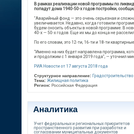
В рамках реализации новой программы по ликвида
попадут дома 1940-50-х годов постройки, сообщи
"Аварийный фонд — это очень серьезная и сложн
увеличивается. Недавно, когда готовили програм
будем сносить объекты в новой программе. В но
40-х — 50-х годов. Еще их мы до конца не рассели
По его словам, это 12-ти, 16-ти и 18-ти квартирны
"Именно на них будет направлена программа, ко
и продолжим с 1 января 2019 года", — уточнил ми
РИА Новости от 17 августа 2018 года
Структурное направление:
Градостроительство
Тема:
Жилищная политика
Регион:
Российская Федерация
Аналитика
Учет федеральных и региональных приоритетов
пространственного развития при разработке и
согласовании муниципальных документов