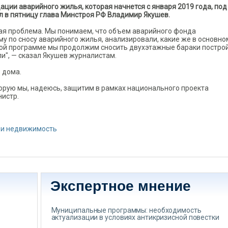
ции аварийного жилья, которая начнется с января 2019 года, под
л в пятницу глава Минстроя РФ Владимир Якушев.
ая проблема. Мы понимаем, что объем аварийного фонда
му по сносу аварийного жилья, анализировали, какие же в основн
вой программе мы продолжим сносить двухэтажные бараки постро
ли", — сказал Якушев журналистам.
е дома.
торую мы, надеюсь, защитим в рамках национального проекта
нистр.
 и недвижимость
Экспертное мнение
Муниципальные программы: необходимость
актуализации в условиях антикризисной повестки