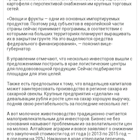
картофеля с перспективой снабжения им крупных торговых
сетей.
«Овощи и фрукты — одни из основных импортируемых
продуктов. Поэтому ряд субъектов в европейской части
страны сейчас принимает программы, в соответствии с
которыми на больших территориях планируют выращивать
их в закрытом грунте. На это выделяются средства
федерального финансирования», — пояснил вице-
губернатор.
В управлении отмечают, что несколько инвесторов вышли с
предложениями построить в крае логистические центры
для плодовоовощной продукции. Сейчас подбираются
площадки для этих целей.
Также есть предпосылки к тому, что владельцев капиталов
может заинтересовать производство в регионе сахара из
сахарной свеклы. Крупные предприятия «сделали» на
девальвации рубля и росте цен на сахар хорошую выручку,
подняв свою рентабельность за последние несколько лет.
А вот молочное животноводство традиционно считается
малопривлекательным для инвесторов. Бизнес не без
основания называют проблемным из-за волатильности цен
на молоко. Алтайские аграрии и вовсе заявляют о снижении
его закупочной стоимости год от года (с 2013 по 2015 год —
в среднем на 20%). Накануне в крае утвердили перечень