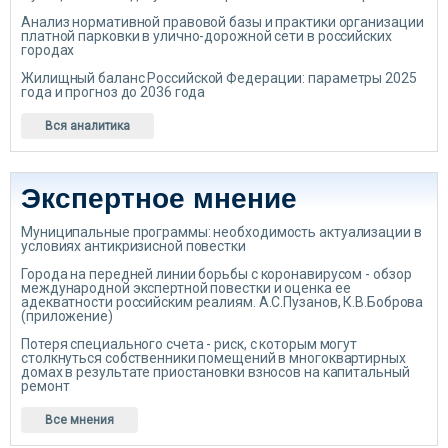
Анализ нормативной правовой базы и практики организации
платной парковки в улично-дорожной сети в российских
городах
Жилищный баланс Российской Федерации: параметры 2025
года и прогноз до 2036 года
Вся аналитика
Экспертное мнение
Муниципальные программы: необходимость актуализации в
условиях антикризисной повестки
Города на передней линии борьбы с коронавирусом - обзор
международной экспертной повестки и оценка ее
адекватности российским реалиям. А.С.Пузанов, К.В.Боброва
(приложение)
Потеря специального счета - риск, с которым могут
столкнуться собственники помещений в многоквартирных
домах в результате приостановки взносов на капитальный
ремонт
Все мнения