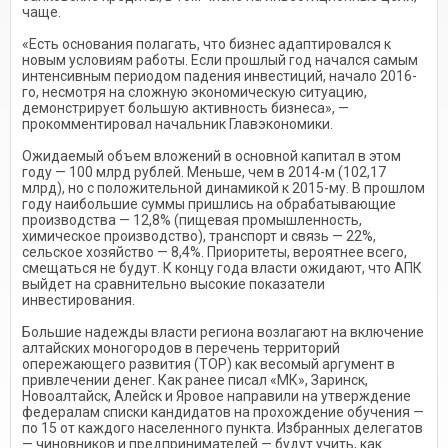
чаще.
«Есть основания полагать, что бизнес адаптировался к
новым условиям работы. Если прошлый год начался самым
интенсивным периодом падения инвестиций, начало 2016-
го, несмотря на сложную экономическую ситуацию,
демонстрирует большую активность бизнеса», —
прокомментировал начальник Главэкономики.
Ожидаемый объем вложений в основной капитал в этом
году — 100 млрд рублей. Меньше, чем в 2014-м (102,17
млрд), но с положительной динамикой к 2015-му. В прошлом
году наибольшие суммы пришлись на обрабатывающие
производства — 12,8% (пищевая промышленность,
химическое производство), транспорт и связь — 22%,
сельское хозяйство — 8,4%. Приоритеты, вероятнее всего,
смещаться не будут. К концу года власти ожидают, что АПК
выйдет на сравнительно высокие показатели
инвестирования.
Большие надежды власти региона возлагают на включение
алтайских моногородов в перечень территорий
опережающего развития (ТОР) как весомый аргумент в
привлечении денег. Как ранее писал «МК», Заринск,
Новоалтайск, Алейск и Яровое направили на утверждение
федералам списки кандидатов на прохождение обучения —
по 15 от каждого населенного пункта. Избранных делегатов
— чиновников и предпринимателей — будут учить, как