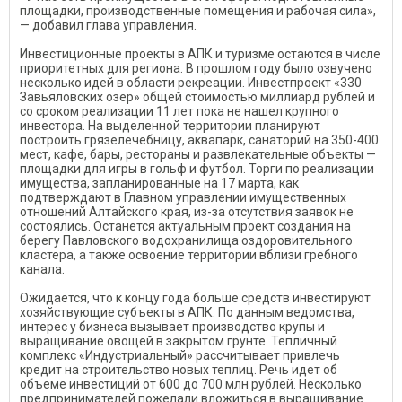
площадки, производственные помещения и рабочая сила»,
— добавил глава управления.
Инвестиционные проекты в АПК и туризме остаются в числе
приоритетных для региона. В прошлом году было озвучено
несколько идей в области рекреации. Инвестпроект «330
Завьяловских озер» общей стоимостью миллиард рублей и
со сроком реализации 11 лет пока не нашел крупного
инвестора. На выделенной территории планируют
построить грязелечебницу, аквапарк, санаторий на 350-400
мест, кафе, бары, рестораны и развлекательные объекты —
площадки для игры в гольф и футбол. Торги по реализации
имущества, запланированные на 17 марта, как
подтверждают в Главном управлении имущественных
отношений Алтайского края, из-за отсутствия заявок не
состоялись. Останется актуальным проект создания на
берегу Павловского водохранилища оздоровительного
кластера, а также освоение территории вблизи гребного
канала.
Ожидается, что к концу года больше средств инвестируют
хозяйствующие субъекты в АПК. По данным ведомства,
интерес у бизнеса вызывает производство крупы и
выращивание овощей в закрытом грунте. Тепличный
комплекс «Индустриальный» рассчитывает привлечь
кредит на строительство новых теплиц. Речь идет об
объеме инвестиций от 600 до 700 млн рублей. Несколько
предпринимателей пожелали вложиться в выращивание