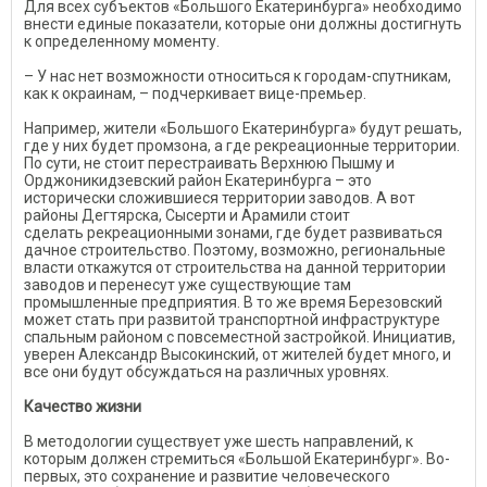
Для всех субъектов «Большого Екатеринбурга» необходимо
внести единые показатели, которые они должны достигнуть
к определенному моменту.
– У нас нет возможности относиться к городам-спутникам,
как к окраинам, – подчеркивает вице-премьер.
Например, жители «Большого Екатеринбурга» будут решать,
где у них будет промзона, а где рекреационные территории.
По сути, не стоит перестраивать Верхнюю Пышму и
Орджоникидзевский район Екатеринбурга – это
исторически сложившиеся территории заводов. А вот
районы Дегтярска, Сысерти и Арамили стоит
сделать рекреационными зонами, где будет развиваться
дачное строительство. Поэтому, возможно, региональные
власти откажутся от строительства на данной территории
заводов и перенесут уже существующие там
промышленные предприятия. В то же время Березовский
может стать при развитой транспортной инфраструктуре
спальным районом с повсеместной застройкой. Инициатив,
уверен Александр Высокинский, от жителей будет много, и
все они будут обсуждаться на различных уровнях.
Качество жизни
В методологии существует уже шесть направлений, к
которым должен стремиться «Большой Екатеринбург». Во-
первых, это сохранение и развитие человеческого