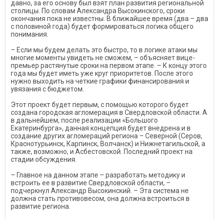
давно, за его основу был взят план развития региональной
столицы. По словам Александра Высокинского, сроки
окончания пока не известны. В ближайшее время (два – два
с половиной года) будет формироваться логика общего
понимания.
– Если мы будем делать это быстро, то в логике атаки мы
многие моменты увидеть не сможем, – объясняет вице-
премьер растянутые сроки на первом этапе. – К концу этого
года мы будет иметь уже круг приоритетов. После этого
нужно выходить на четкие графики финансирования и
увязания с бюджетом.
Этот проект будет первым, с помощью которого будет
создана городская агломерация в Свердловской области. А
в дальнейшем, пос­ле реализации «Большого
Екатеринбурга», данная концепция будет внедрена и в
создание других агломераций региона – Северной (Серов,
Краснотурьинск, Карпинск, Волчанск) и Нижнетагильской, а
также, возможно, и Асбестовской. Последний проект на
стадии обсуждения.
– Главное на данном этапе – разработать методику и
встроить ее в развитие Свердловской области, –
подчеркнул Александр Высокинский. – Эта система не
должна стать противовесом, она должна встроиться в
развитие региона.