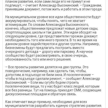
планом развития, если сами люди его не примут и не
подпишут, – считает Александр Высокинский. – Гражданам,
принявшим документ, потом жить и работать в этом городе.
На муниципальном уровне все идеи общественности будут
аккумулироваться, чтобы понять, чего не хватает
агломерации. По словам Александра Высокинского,
конечно, общественники предложат новые детские сады,
спортплощадки, школы и так далее. Эти идеи обсудят на
следующем уровне, где представители горожан докажут
необходимость того или иного проекта. В то же время на
данном уровне задействуются и другие группы. Например,
бизнесмены будут предлагать построить вместо
очередного детсада – дорогу или парковку. А научное
сообщество будет рассматривать, в свою очередь,
обоснованность того или иного решения.
– Все проекты развития делятся на две группы. Это
поведенческие, например, как сделать так, чтобы,
допустим, в подъезде не били окна. И поселенческие –
чтобы в подъезде сделали ремонт, – сообщает Александр
Высокинский. – Если мы сугубо будем строить
поселенческие вещи, то у нас будет класс людей, которым
все без разницы. Тут на помощь приходят СМИ, создающие
дискуссионные площадки и обратную связь.
Как отмечает вице-премьер, необходимо для всех
муниципалитетов разработать единую стратегию развития.