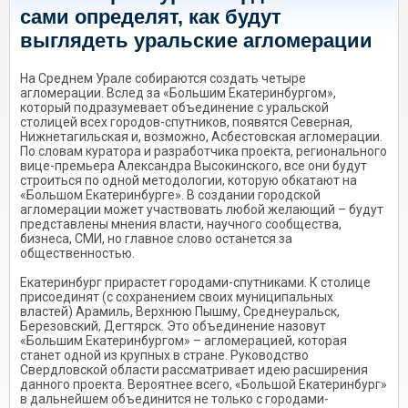
сами определят, как будут
выглядеть уральские агломерации
На Среднем Урале собираются создать четыре
агломерации. Вслед за «Большим Екатеринбургом»,
который подразумевает объединение с уральской
столицей всех городов-спутников, появятся Северная,
Нижнетагильская и, возможно, Асбестовская агломерации.
По словам куратора и разработчика проекта, регионального
вице-премьера Александра Высокинского, все они будут
строиться по одной методологии, которую обкатают на
«Большом Екатеринбурге». В создании городской
агломерации может участвовать любой желающий – будут
представлены мнения влас­ти, научного сообщества,
бизнеса, СМИ, но главное слово останется за
общественностью.
Екатеринбург прирастет городами-спутниками. К столице
присоединят (с сохранением своих муниципальных
властей) Арамиль, Верхнюю Пышму, Среднеуральск,
Березовский, Дегтярск. Это объединение назовут
«Большим Екатеринбургом» – агломерацией, которая
станет одной из крупных в стране. Руководство
Свердловской области рассматривает идею расширения
данного проекта. Вероятнее всего, «Большой Екатеринбург»
в дальнейшем объединится не только с городами-