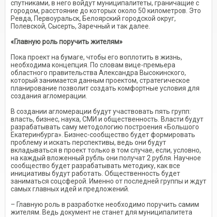
спутниками, в него войдут муниципалитеты, граничащие с
городом, расстояние до которых около 50 километров. Это
Ревда, Первоуральск, Белоярский городской округ,
Полевской, Сысерть, Заречный и так далее.
«Главную роль поручить жителям»
Пока проект на бумаге, чтобы его воплотить в жизнь,
необходима концепция. По словам вице-премьера
областного правительства Александра Высокинского,
который занимается данным проектом, стратегическое
планирование позволит создать комфортные условия для
создания агломерации.
В создании агломерации будут участвовать пять групп:
власть, бизнес, наука, СМИ и общественность. Власти будут
разрабатывать саму методологию построения «Большого
Екатеринбурга». Бизнес-сообщество будет формировать
проблему и искать перспективы, ведь они будут
вкладываться в проект только в том случае, если, условно,
на каждый вложенный рубль они получат 2 рубля. Научное
сообщество будет разрабатывать методику, как все
инициативы будут работать. Общественность будет
заниматься соцсферой. Именно от последней группы и ждут
самых главных идей и предложений.
– Главную роль в разработке необходимо поручить самим
жителям. Ведь документ не станет для муниципалитета