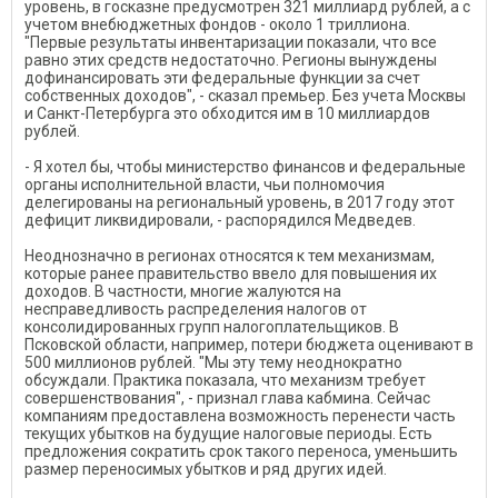
уровень, в госказне предусмотрен 321 миллиард рублей, а с
учетом внебюджетных фондов - около 1 триллиона.
"Первые результаты инвентаризации показали, что все
равно этих средств недостаточно. Регионы вынуждены
дофинансировать эти федеральные функции за счет
собственных доходов", - сказал премьер. Без учета Москвы
и Санкт-Петербурга это обходится им в 10 миллиардов
рублей.
- Я хотел бы, чтобы министерство финансов и федеральные
органы исполнительной власти, чьи полномочия
делегированы на региональный уровень, в 2017 году этот
дефицит ликвидировали, - распорядился Медведев.
Неоднозначно в регионах относятся к тем механизмам,
которые ранее правительство ввело для повышения их
доходов. В частности, многие жалуются на
несправедливость распределения налогов от
консолидированных групп налогоплательщиков. В
Псковской области, например, потери бюджета оценивают в
500 миллионов рублей. "Мы эту тему неоднократно
обсуждали. Практика показала, что механизм требует
совершенствования", - признал глава кабмина. Сейчас
компаниям предоставлена возможность перенести часть
текущих убытков на будущие налоговые периоды. Есть
предложения сократить срок такого переноса, уменьшить
размер переносимых убытков и ряд других идей.