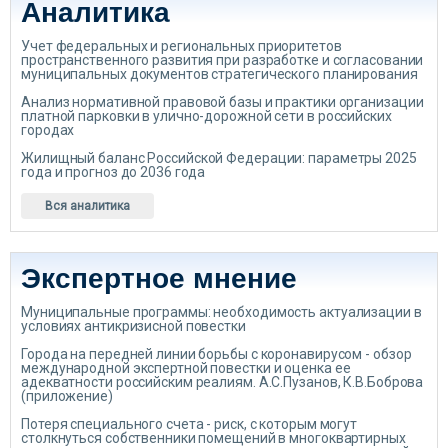
Аналитика
Учет федеральных и региональных приоритетов
пространственного развития при разработке и согласовании
муниципальных документов стратегического планирования
Анализ нормативной правовой базы и практики организации
платной парковки в улично-дорожной сети в российских
городах
Жилищный баланс Российской Федерации: параметры 2025
года и прогноз до 2036 года
Вся аналитика
Экспертное мнение
Муниципальные программы: необходимость актуализации в
условиях антикризисной повестки
Города на передней линии борьбы с коронавирусом - обзор
международной экспертной повестки и оценка ее
адекватности российским реалиям. А.С.Пузанов, К.В.Боброва
(приложение)
Потеря специального счета - риск, с которым могут
столкнуться собственники помещений в многоквартирных