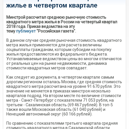
жилье в четвертом квартале
Минстрой рассчитал среднюю рыночную стоимость
квадратного метра жилья в России на четвертый квартал
2018 года. Приказ ведомства на эту
тему
публикует
"Российская газета".
В данном случае средняя рыночная стоимость квадратного
метра жилья применяется для расчета величины
соцвыплаты гражданам, которым субсидии на покупку
жилья предоставляются из федерального бюджета.
Устанавливаемые ведомством цены во многом отличаются
от реальных цен на рынке недвижимости, динамика
стоимости квадратных метров совпадает.
Как следует из документа, в четвертом квартале самым
дорогим регионом осталась Москва, где средняя стоимость
квадратного метра рассчитана на уровне 91 670 рубля. Это
значение не меняется в приказах минстроя несколько
кварталов подряд. На втором месте по величине стоимости
метра - Санкт-Петербург с показателем 71 053 рубля, на
третьем - Сахалинская область (69 467 рублей). В топ-5
также вошли Московская область (61 040 рублей) и
Ненецкий автономный округ (60 166 рублей).
По сравнению с показателями третьего квартала средняя
стоимость квадратного метра в Сахалинской области