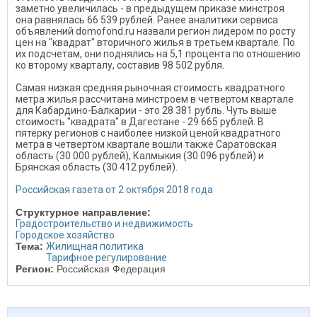
заметно увеличилась - в предыдущем приказе минстроя
она равнялась 66 539 рублей. Ранее аналитики сервиса
объявлений domofond.ru назвали регион лидером по росту
цен на "квадрат" вторичного жилья в третьем квартале. По
их подсчетам, они поднялись на 5,1 процента по отношению
ко второму кварталу, составив 98 502 рубля.
Самая низкая средняя рыночная стоимость квадратного
метра жилья рассчитана минстроем в четвертом квартале
для Кабардино-Балкарии - это 28 381 рубль. Чуть выше
стоимость "квадрата" в Дагестане - 29 665 рублей. В
пятерку регионов с наиболее низкой ценой квадратного
метра в четвертом квартале вошли также Саратовская
область (30 000 рублей), Калмыкия (30 096 рублей) и
Брянская область (30 412 рублей).
Российская газета от 2 октября 2018 года
Структурное направление:
Градостроительство и недвижимость
Городское хозяйство
Тема:
Жилищная политика
Тарифное регулирование
Регион:
Российская Федерация