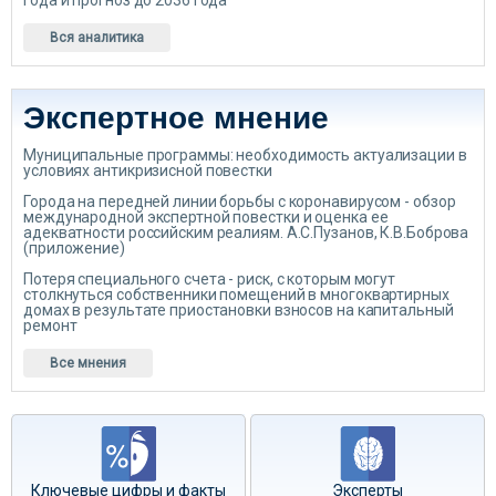
года и прогноз до 2036 года
Вся аналитика
Экспертное мнение
Муниципальные программы: необходимость актуализации в
условиях антикризисной повестки
Города на передней линии борьбы с коронавирусом - обзор
международной экспертной повестки и оценка ее
адекватности российским реалиям. А.С.Пузанов, К.В.Боброва
(приложение)
Потеря специального счета - риск, с которым могут
столкнуться собственники помещений в многоквартирных
домах в результате приостановки взносов на капитальный
ремонт
Все мнения
Ключевые цифры и факты
Эксперты