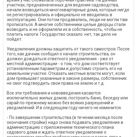
время у нас сложилась порочная практика. На дачных
участках, предназначенных для ведения садоводства,
начали возводиться многоквартирные дома, которые нигде
не регистрировались и официально не вводились в
эксплуатацию. Они потом продавались, люди не могли там
прописаться. А многие собственники целые дворцы стали
возводить и не оформляли их в собственность, чтобы не
платить налоги. Государство сказало: нет, так дело не
пойдет.
Уведомления должны защитить от такого самостроя. После
того, как дачник сообщил о начале строительства, он
должен дождаться ответного уведомления - уже от
местной администрации - о том, что дом соответствует
установленным параметрам и допустимо строить его на
земельном участке. Отказать местные власти могут, если
дом превышает указанные в законе размеры, собственник
не смог подтвердить свои права на землю и т.д.
Все эти требования и нововведения касаются
исключительно жилых домов, построить баню, беседку или
сарай по-прежнему можно без всяких разрешений и
уведомлений. И в следующем году ничего не изменится.
- По завершении строительства (в течении месяца после
окончания стройки) надо снова подавать уведомление в
администрацию с приложением технического плана
садового дома и ждать ответное уведомление о