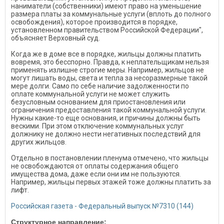
наниматели (собственники) имеют право на уменьшение
размера платы за коммунальные услуги (вплоть до полного
освобождения), которое производится в порядке,
установленном правительством Российской Федерации",
объясняет Верховный суд.
Когда же в доме все в порядке, жильцы должны платить
вовремя, это бесспорно. Правда, к неплательщикам нельзя
применять излишне строгие меры. Например, жильцов не
могут лишать воды, света и тепла за несоразмерные такой
мере долги. Само по себе наличие задолженности по
оплате коммунальной услуги не может служить
безусловным основанием для приостановления или
ограничения предоставления такой коммунальной услуги.
Нужны какие-то еще основания, и причины должны быть
вескими. При этом отключение коммунальных услуг
должнику не должно нести негативных последствий для
других жильцов.
Отдельно в постановлении пленума отмечено, что жильцы
не освобождаются от оплаты содержания общего
имущества дома, даже если они им не пользуются.
Например, жильцы первых этажей тоже должны платить за
лифт.
Российская газета - Федеральный выпуск №7310 (144)
Структурное направление: