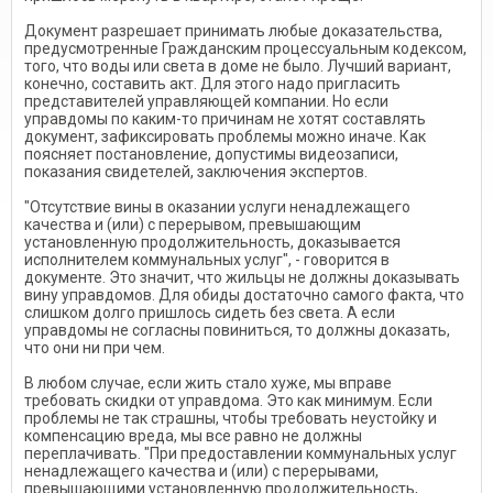
Документ разрешает принимать любые доказательства,
предусмотренные Гражданским процессуальным кодексом,
того, что воды или света в доме не было. Лучший вариант,
конечно, составить акт. Для этого надо пригласить
представителей управляющей компании. Но если
управдомы по каким-то причинам не хотят составлять
документ, зафиксировать проблемы можно иначе. Как
поясняет постановление, допустимы видеозаписи,
показания свидетелей, заключения экспертов.
"Отсутствие вины в оказании услуги ненадлежащего
качества и (или) с перерывом, превышающим
установленную продолжительность, доказывается
исполнителем коммунальных услуг", - говорится в
документе. Это значит, что жильцы не должны доказывать
вину управдомов. Для обиды достаточно самого факта, что
слишком долго пришлось сидеть без света. А если
управдомы не согласны повиниться, то должны доказать,
что они ни при чем.
В любом случае, если жить стало хуже, мы вправе
требовать скидки от управдома. Это как минимум. Если
проблемы не так страшны, чтобы требовать неустойку и
компенсацию вреда, мы все равно не должны
переплачивать. "При предоставлении коммунальных услуг
ненадлежащего качества и (или) с перерывами,
превышающими установленную продолжительность,