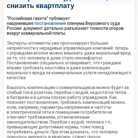
снизить квартплату
"Российская газета" публикует
нашумевшее
постановление
пленума Верховного суда
России: документ детально разъясняет тонкости споров
вокруг коммунальной платы.
Эксперты-оптимисты уже прогнозируют большие
неприятности у нерадивых управляющих компаний: теперь
с управдома вполне можно взыскать даже моральный вред
за то, что человеку в доме стало некомфортно.
Постановление специально оговаривает, что граждане
вправе требовать неустойку и даже компенсацию
морального вреда за коммунальные услуги ненадлежащего
качества.
Взыскать компенсацию с коммунальщиков можно будет за
слабый ток в розетках, перебои с водой, недостаток тепла
в батареях и в целом плохую работу управдомов. Как
поясняет постановление, требовать компенсаций можно,
если, например, параметры напряжения и частоты
в электрической сети в помещении потребителя не
отвечают требованиям, установленным
законодательством. Перебои с водой, теплом и т.п.,
превышающие допустимые нормы, тоже повод
потребовать деньги. При этом доказать, что человеку
пришлось мерзнуть в квартире, станет проще.