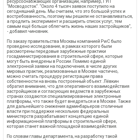
ресурсоснабжающих организаций, например, ГУП
"Мосводосток". "Около 4 тысяч заявок поступило на
сегодняшний день. Мы считаем, что это большой успех и
востребованность, поэтому мы решили не останавливаться,
а продлить эксперимент и расширить список услуг, тем
самым ещё больше облегчить жизнь наших застройщиков",
- добавил чиновник.
По заказу правительства Москвы компанией PwC было
проведено исследование, в рамках которого были
рассмотрены передовые зарубежные практики
госадминистрирования в строительной сфере, которые
могут быть внедрены в России. Помимо единой
электронной заявки на подключения, в числе других
мировых практик, реализованных в Москве частично,
можно считать процедуру регистрации права
собственности на вновь построенный объект. Лёвкин
обратил внимание, что для оперативного взаимодействия
застройщиков и согласующих ведомств в зарубежных
странах создаются специализированные электронные
платформы, что также будет внедряться и в Москве. Также
для дальнейшего снижения админбарьеров столичные
власти при поддержке нескольких федеральных
министерств разрабатывают концепцию единой
информационной платформы в строительной сфере,
которая станет важной площадкой взаимодействия.
По словам главы департамента, на разработку такой