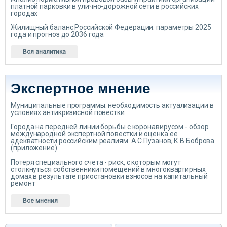
платной парковки в улично-дорожной сети в российских
городах
Жилищный баланс Российской Федерации: параметры 2025
года и прогноз до 2036 года
Вся аналитика
Экспертное мнение
Муниципальные программы: необходимость актуализации в
условиях антикризисной повестки
Города на передней линии борьбы с коронавирусом - обзор
международной экспертной повестки и оценка ее
адекватности российским реалиям. А.С.Пузанов, К.В.Боброва
(приложение)
Потеря специального счета - риск, с которым могут
столкнуться собственники помещений в многоквартирных
домах в результате приостановки взносов на капитальный
ремонт
Все мнения