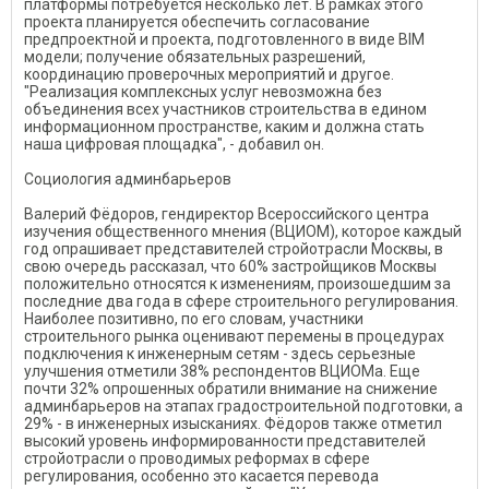
платформы потребуется несколько лет. В рамках этого
проекта планируется обеспечить согласование
предпроектной и проекта, подготовленного в виде BIM
модели; получение обязательных разрешений,
координацию проверочных мероприятий и другое.
"Реализация комплексных услуг невозможна без
объединения всех участников строительства в едином
информационном пространстве, каким и должна стать
наша цифровая площадка", - добавил он.
Социология админбарьеров
Валерий Фёдоров, гендиректор Всероссийского центра
изучения общественного мнения (ВЦИОМ), которое каждый
год опрашивает представителей стройотрасли Москвы, в
свою очередь рассказал, что 60% застройщиков Москвы
положительно относятся к изменениям, произошедшим за
последние два года в сфере строительного регулирования.
Наиболее позитивно, по его словам, участники
строительного рынка оценивают перемены в процедурах
подключения к инженерным сетям - здесь серьезные
улучшения отметили 38% респондентов ВЦИОМа. Еще
почти 32% опрошенных обратили внимание на снижение
админбарьеров на этапах градостроительной подготовки, а
29% - в инженерных изысканиях. Фёдоров также отметил
высокий уровень информированности представителей
стройотрасли о проводимых реформах в сфере
регулирования, особенно это касается перевода