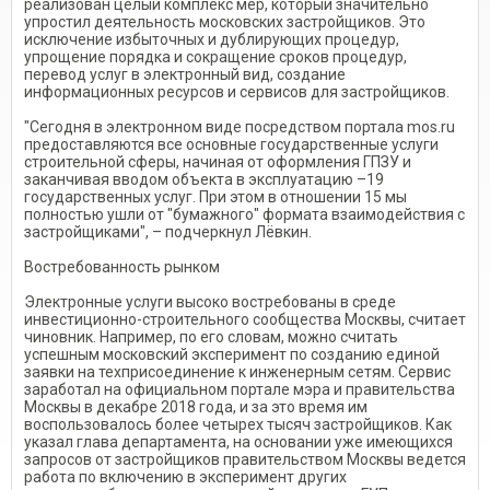
реализован целый комплекс мер, который значительно
упростил деятельность московских застройщиков. Это
исключение избыточных и дублирующих процедур,
упрощение порядка и сокращение сроков процедур,
перевод услуг в электронный вид, создание
информационных ресурсов и сервисов для застройщиков.
"Сегодня в электронном виде посредством портала mos.ru
предоставляются все основные государственные услуги
строительной сферы, начиная от оформления ГПЗУ и
заканчивая вводом объекта в эксплуатацию –19
государственных услуг. При этом в отношении 15 мы
полностью ушли от "бумажного" формата взаимодействия с
застройщиками", – подчеркнул Лёвкин.
Востребованность рынком
Электронные услуги высоко востребованы в среде
инвестиционно-строительного сообщества Москвы, считает
чиновник. Например, по его словам, можно считать
успешным московский эксперимент по созданию единой
заявки на техприсоединение к инженерным сетям. Сервис
заработал на официальном портале мэра и правительства
Москвы в декабре 2018 года, и за это время им
воспользовалось более четырех тысяч застройщиков. Как
указал глава департамента, на основании уже имеющихся
запросов от застройщиков правительством Москвы ведется
работа по включению в эксперимент других