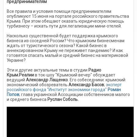
предпринимателям
Все правила и условия помощи предпринимателям
опубликуют 15 июня на портале российского правительства
Крыма. При этом обещают оказать юридическую помощь
турбизнесу – искать пути для легализации мини-отелей.
Насколько существенной будет поддержка крымского
бизнеса из соседней России? Что крымским бизнесменам
ждать от туристического сезона? Какой бизнес в
аннексированном Крыму не переживет пандемию? И как
готовятся спасать малый и средний бизнес на материковой
Украине?
Эти и другие актуальные темы в студии
Радио
Крым.Реалии
в ток-шоу "Крымский вечер" обсуждает
ведущий
Александр Лащенко
. Его собеседники: крымский
экономический обозреватель
Александр Басов
;
эксперт
российского фонда "Институт экономики города"
Роман
Попов
; глава украинской Ассоциации собственников малого
и среднего бизнеса
Руслан Соболь.