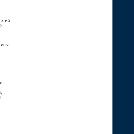
р
-
ретий
о
 типы
де
,
в
,