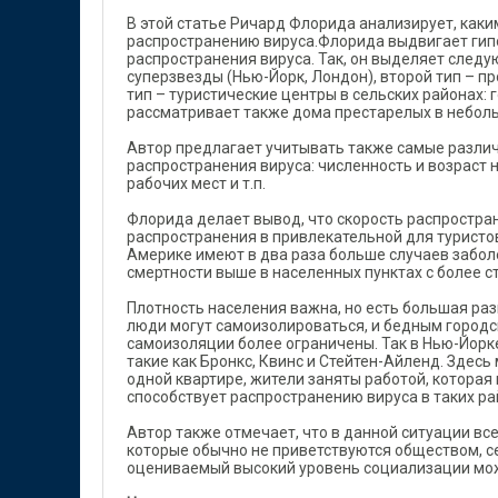
В этой статье Ричард Флорида анализирует, как
распространению вируса.Флорида выдвигает гипо
распространения вируса. Так, он выделяет следу
суперзвезды (Нью-Йорк, Лондон), второй тип – п
тип – туристические центры в сельских районах
рассматривает также дома престарелых в небольш
Автор предлагает учитывать также самые различ
распространения вируса: численность и возраст 
рабочих мест и т.п.
Флорида делает вывод, что скорость распростран
распространения в привлекательной для туристов
Америке имеют в два раза больше случаев заболе
смертности выше в населенных пунктах с более 
Плотность населения важна, но есть большая ра
люди могут самоизолироваться, и бедным городс
самоизоляции более ограничены. Так в Нью-Йорк
такие как Бронкс, Квинс и Стейтен-Айленд. Зде
одной квартире, жители заняты работой, которая
способствует распространению вируса в таких ра
Автор также отмечает, что в данной ситуации вс
которые обычно не приветствуются обществом, с
оцениваемый высокий уровень социализации може