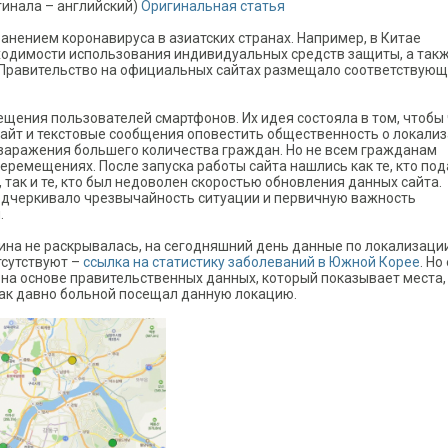
игинала – английский)
Оригинальная статья
ранением коронавируса в азиатских странах. Например, в Китае
одимости использования индивидуальных средств защиты, а так
 Правительство на официальных сайтах размещало соответствую
ения пользователей смартфонов. Их идея состояла в том, чтобы
йт и текстовые сообщения оповестить общественность о локали
заражения большего количества граждан. Но не всем гражданам
ремещениях. После запуска работы сайта нашлись как те, кто по
 так и те, кто был недоволен скоростью обновления данных сайта.
дчеркивало чрезвычайность ситуации и первичную важность
.
ина не раскрывалась, на сегодняшний день данные по локализаци
тсутствуют –
ссылка на статистику заболеваний в Южной Корее
. Но
на основе правительственных данных, который показывает места,
ак давно больной посещал данную локацию.