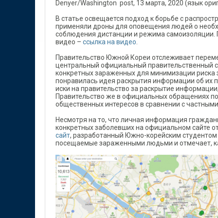
Denyer/Washington post, 13 марта, 2020 (язык ор
В статье освещается подход к борьбе с распрост
применяли дроны для оповещения людей о необх
соблюдения дистанции и режима самоизоляции.
видео –
ссылка на видео
.
Правительство Южной Кореи отслеживает перемещ
центральный официальный правительственный са
конкретных зараженных для минимизации риска 
понравилась идея раскрытия информации об их пе
иски на правительство за раскрытие информации,
Правительство же в официальных обращениях по
общественных интересов в сравнении с частными
Несмотря на то, что личная информация граждан
конкретных заболевших на официальном сайте о
сайт
, разработанный Южно-корейским студентом 
посещаемые зараженными людьми и отмечает, к