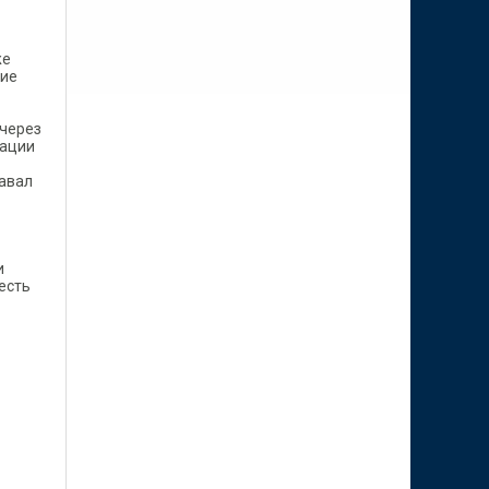
же
щие
 через
зации
давал
и
 есть