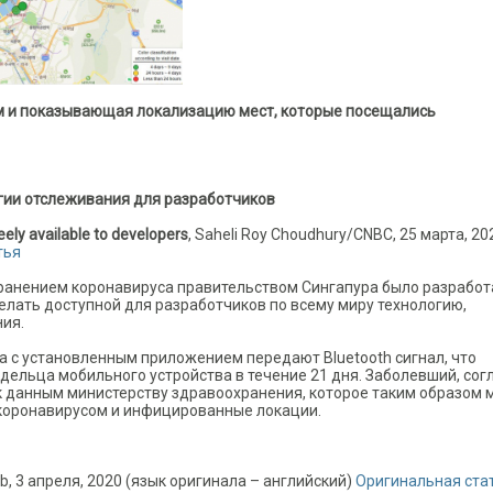
м и показывающая локализацию мест, которые посещались
огии отслеживания для разработчиков
reely available to developers
, Saheli Roy Choudhury/CNBC, 25 марта, 20
тья
странением коронавируса правительством Сингапура было разрабо
елать доступной для разработчиков по всему миру технологию,
ия.
 с установленным приложением передают Bluetooth сигнал, что
ельца мобильного устройства в течение 21 дня. Заболевший, сог
к данным министерству здравоохранения, которое таким образом
коронавирусом и инфицированные локации.
Lab, 3 апреля, 2020 (язык оригинала – английский)
Оригинальная ста