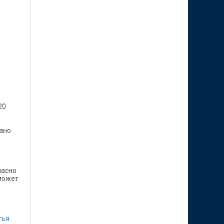
20
тано
ласно
 может
тья