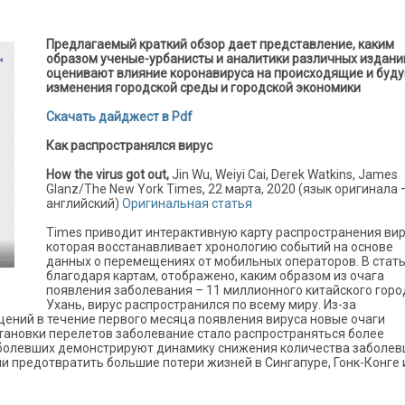
Предлагаемый краткий обзор дает представление, каким
образом ученые-урбанисты и аналитики различных издани
оценивают влияние коронавируса на происходящие и буд
изменения городской среды и городской экономики
Скачать дайджест в Pdf
Как распространялся вирус
How
the
virus
got
out,
Jin Wu, Weiyi Cai, Derek Watkins, James
Glanz/The New York Times, 22 марта, 2020 (язык оригинала 
английский)
Оригинальная статья
Times приводит интерактивную карту распространения вир
которая восстанавливает хронологию событий на основе
данных о перемещениях от мобильных операторов. В стать
благодаря картам, отображено, каким образом из очага
появления заболевания – 11 миллионного китайского горо
Ухань, вирус распространился по всему миру. Из-за
ений в течение первого месяца появления вируса новые очаги
становки перелетов заболевание стало распространяться более
аболевших демонстрируют динамику снижения количества заболев
и предотвратить большие потери жизней в Сингапуре, Гонк-Конге 