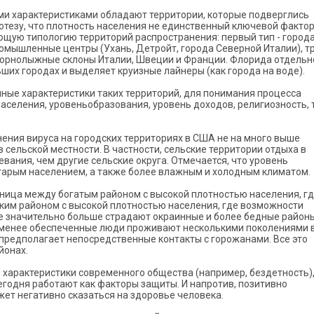
ими характеристиками обладают территории, которые подверглись
тезу, что плотность населения не единственный ключевой факто
ющую типологию территорий распространения: первый тип - города
ромышленные центры (Ухань, Детройт, города Северной Италии), т
: горнолыжные склоны Италии, Швеции и Франции. Флорида отдельн
их городах и выделяет круизные лайнеры (как города на воде).
ные характеристики таких территорий, для понимания процесса
населения, уровеньобразования, уровень доходов, религиозность,
ения вируса на городских территориях в США не на много выше
 сельской местности. В частности, сельские территории отдыха в
вания, чем другие сельские округа. Отмечается, что уровень
старым населением, а также более влажным и холодным климатом.
зница между богатым районом с высокой плотностью населения, г
ким районом с высокой плотностью населения, где возможности
е значительно больше страдают окраинные и более бедные районы
сь менее обеспеченные люди проживают несколькими поколениями 
 предполагает непосредственные контакты с горожанами. Все это
йонах.
е характеристики современного общества (например, бездетность)
егодня работают как факторы защиты. И напротив, позитивно
т негативно сказаться на здоровье человека.