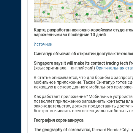
Карта, разработанная южно-корейским студенто
заражёнными за последние 10 дней
Источник
Сингапур объявил об открытии доступа к технол
Singapore says it will make its contact tracing tech f
(язык оригинала – английский)
Оригинальная ста
В статье описывается, что для борьбы с распро
мобильное приложение. Также Сингапур готов сд
лежащую в основе данного мобильного приложен
Как работает приложение? Мобильные устройства
позволяет приложению запоминать контакты влад
законодательству, должен предоставить доступ 
быстро вычислить всех потенциальных больных 
География коронавируса
The geography of coronavirus,
Richard Florida/City