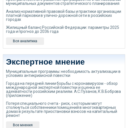
муниципальных документов стратегического планирования
Анализ нормативной правовой базы и практики организации
платной парковки в улично-дорожной сети в российских
городах
Жилищный баланс Российской Федерации: параметры 2025
года и прогноз до 2036 года
Вся аналитика
Экспертное мнение
Муниципальные программы: необходимость актуализации в
условиях антикризисной повестки
Города на передней линии борьбы с коронавирусом - обзор
международной экспертной повестки и оценка ее
адекватности российским реалиям. А.С.Пузанов, К.В.Боброва
(приложение)
Потеря специального счета - риск, с которым могут
столкнуться собственники помещений в многоквартирных
домах в результате приостановки взносов на капитальный
ремонт
Все мнения