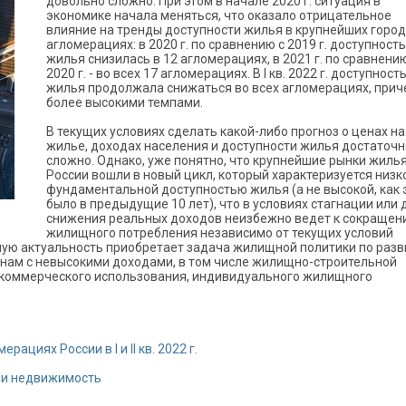
довольно сложно. При этом в начале 2020 г. ситуация в
экономике начала меняться, что оказало отрицательное
влияние на тренды доступности жилья в крупнейших город
агломерациях: в 2020 г. по сравнению с 2019 г. доступность
жилья снизилась в 12 агломерациях, в 2021 г. по сравнени
2020 г. - во всех 17 агломерациях. В I кв. 2022 г. доступност
жилья продолжала снижаться во всех агломерациях, при
более высокими темпами.
В текущих условиях сделать какой-либо прогноз о ценах на
жилье, доходах населения и доступности жилья достаточн
сложно. Однако, уже понятно, что крупнейшие рынки жилья
России вошли в новый цикл, который характеризуется низк
фундаментальной доступностью жилья (а не высокой, как 
было в предыдущие 10 лет), что в условиях стагнации или
снижения реальных доходов неизбежно ведет к сокращен
жилищного потребления независимо от текущих условий
ьшую актуальность приобретает задача жилищной политики по раз
нам с невысокими доходами, в том числе жилищно-строительной
екоммерческого использования, индивидуального жилищного
циях России в I и II кв. 2022 г.
 и недвижимость