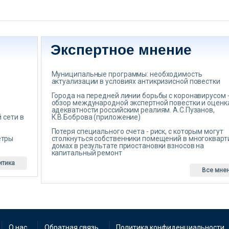
Экспертное мнение
Муниципальные программы: необходимость
актуализации в условиях антикризисной повестки
Города на передней линии борьбы с коронавирусом 
обзор международной экспертной повестки и оценк
адекватности российским реалиям. А.С.Пузанов,
 сети в
К.В.Боброва (приложение)
Потеря специального счета - риск, с которым могут
етры
столкнуться собственники помещений в многоквар
домах в результате приостановки взносов на
капитальный ремонт
итика
Все мне
О нас
Обратная связь
Политика конфиденциальности