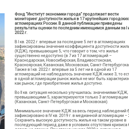
Фонд "Институт экономики города" продолжает вести
мониторинг доступности жилья в 17 крупнейших городских
агломерациях России. В данной публикации приведены
результаты оценки по последним имеющимся данным за I и I
2022 г.
В I кв. 2022 г. впервые за последние 5 лет в агломерациях
зафиксированы значения коэффициента доступности жил
(КДЖ), превышающие 5, что говорит о том, что жилье
существенно недоступно (в 7 из 17 агломераций –
Краснодарская, Новосибирская, Владивостокская,
Красноярская, Казанская, Московская, Санкт-Петербургска
Также в I кв. 2022 г. впервые за 5 лет ни в одной из 17
агломераций не наблюдалось значение КДЖ ниже 3, то ес
в одной агломерации рынок жилья не мог быть характериз
как рынок, где приобретение жилья доступно.
Во II кв. ситуация несколько улучшилась: значениями КДЖ,
превышающими 5, характеризуются только 3 агломерации
(Казанская, Санкт-Петербургская и Московская).
Минимальное значение КДЖ за весь период наблюдений 
зафиксировано в IV кв. 2019 г. в медианной агломерации – 2
Сохранить высокую доступность жилья на таком уровне в
последующий период даже в условиях отсутствия кризиса