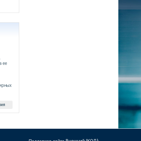
-
а ее
тирных
ния