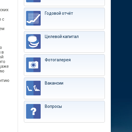
ских
Годовой отчёт
ю с
ь
чем
Целевой капитал
о
 в
ой
Фотогалерея
это
 даже
ию
витию
Вакансии
Вопросы