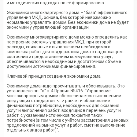
и методических подходах по её формированию.
Экономика многоквартирного дома – "база" эффективного
управления МКД, основа, без которой невозможно
нормально управлять домом. Без экономики дома не будет
экономики у управляющей организации.
Экономику многоквартирного дома можно определить как
построение системы управления МКД, при которой
расходы, связанные с выполнением необходимого
комплекса работ для поддержания дома в надлежащем
состоянии и предоставлением коммунальных услуг,
обеспечиваются в необходимом и достаточном объёме
доступными источниками финансирования.
Ключевой принцип создания экономики дома
Экономику дома надо просчитывать и обосновывать. Это
установлено пп. "в" п. 4 Правил № 416: "Управление
многоквартирным домом обеспечивается выполнением
следующих стандартов: <…> расчёт и обоснование
финансовых потребностей, необходимых для оказания
услуг и выполнения работ, входящих в перечень услуг и
работ, с указанием источников покрытия таких
потребностей (в том числе с учётом рассмотрения ценовых
предложений на рынке услуг и работ, смет на выполнение
отдельных видов работ)".