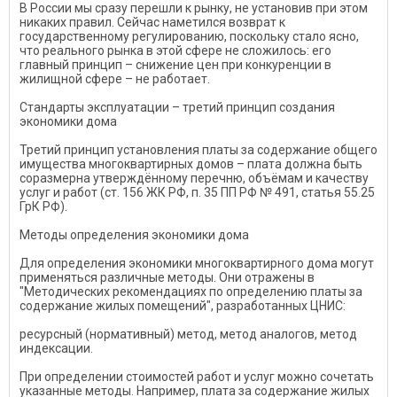
В России мы сразу перешли к рынку, не установив при этом
никаких правил. Сейчас наметился возврат к
государственному регулированию, поскольку стало ясно,
что реального рынка в этой сфере не сложилось: его
главный принцип – снижение цен при конкуренции в
жилищной сфере – не работает.
Стандарты эксплуатации – третий принцип создания
экономики дома
Третий принцип установления платы за содержание общего
имущества многоквартирных домов – плата должна быть
соразмерна утверждённому перечню, объёмам и качеству
услуг и работ (ст. 156 ЖК РФ, п. 35 ПП РФ № 491, статья 55.25
ГрК РФ).
Методы определения экономики дома
Для определения экономики многоквартирного дома могут
применяться различные методы. Они отражены в
"Методических рекомендациях по определению платы за
содержание жилых помещений", разработанных ЦНИС:
ресурсный (нормативный) метод, метод аналогов, метод
индексации.
При определении стоимостей работ и услуг можно сочетать
указанные методы. Например, плата за содержание жилых