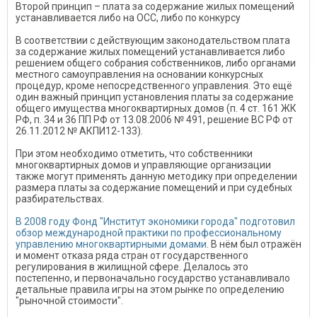
Второй принцип – плата за содержание жилых помещений
устанавливается либо на ОСС, либо по конкурсу
В соответствии с действующим законодательством плата
за содержание жилых помещений устанавливается либо
решением общего собрания собственников, либо органами
местного самоуправления на основании конкурсных
процедур, кроме непосредственного управления. Это ещё
один важный принцип установления платы за содержание
общего имущества многоквартирных домов (п. 4 ст. 161 ЖК
РФ, п. 34 и 36 ПП РФ от 13.08.2006 № 491, решение ВС РФ от
26.11.2012 № АКПИ12-133).
При этом необходимо отметить, что собственники
многоквартирных домов и управляющие организации
также могут применять данную методику при определении
размера платы за содержание помещений и при судебных
разбирательствах.
В 2008 году Фонд "Институт экономики города" подготовил
обзор международной практики по профессиональному
управлению многоквартирными домами
. В нём был отражён
и момент отказа ряда стран от государственного
регулирования в жилищной сфере. Делалось это
постепенно, и первоначально государство устанавливало
детальные правила игры на этом рынке по определению
"рыночной стоимости".