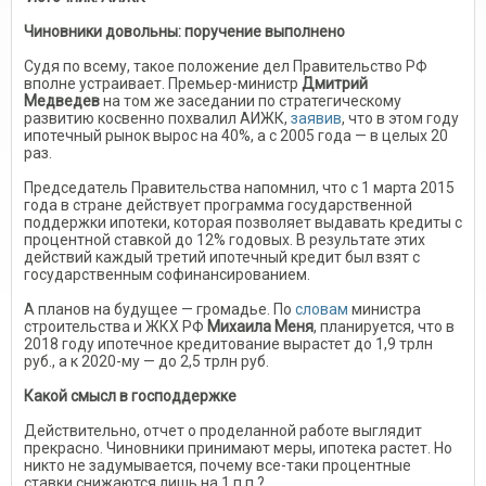
Чиновники довольны: поручение выполнено
Судя по всему, такое положение дел Правительство РФ
вполне устраивает. Премьер-министр
Дмитрий
Медведев
на том же заседании по стратегическому
развитию косвенно похвалил АИЖК,
заявив
, что в этом году
ипотечный рынок вырос на 40%, а с 2005 года — в целых 20
раз.
Председатель Правительства напомнил, что с 1 марта 2015
года в стране действует программа государственной
поддержки ипотеки, которая позволяет выдавать кредиты с
процентной ставкой до 12% годовых. В результате этих
действий каждый третий ипотечный кредит был взят с
государственным софинансированием.
А планов на будущее — громадье. По
словам
министра
строительства и ЖКХ РФ
Михаила Меня
, планируется, что в
2018 году ипотечное кредитование вырастет до 1,9 трлн
руб., а к 2020-му — до 2,5 трлн руб.
Какой смысл в господдержке
Действительно, отчет о проделанной работе выглядит
прекрасно. Чиновники принимают меры, ипотека растет. Но
никто не задумывается, почему все-таки процентные
ставки снижаются лишь на 1 п.п.?