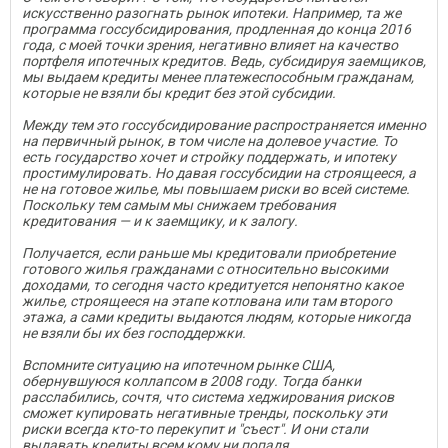
искусственно разогнать рынок ипотеки. Например, та же
программа госсубсидирования, продленная до конца 2016
года, с моей точки зрения, негативно влияет на качество
портфеля ипотечных кредитов. Ведь, субсидируя заемщиков,
мы выдаем кредиты менее платежеспособным гражданам,
которые не взяли бы кредит без этой субсидии.
Между тем это госсубсидирование распространяется именно
на первичный рынок, в том числе на долевое участие. То
есть государство хочет и стройку поддержать, и ипотеку
простимулировать. Но давая госсубсидии на строящееся, а
не на готовое жилье, мы повышаем риски во всей системе.
Поскольку тем самым мы снижаем требования
кредитования — и к заемщику, и к залогу.
Получается, если раньше мы кредитовали приобретение
готового жилья гражданами с относительно высокими
доходами, то сегодня часто кредитуется непонятно какое
жилье, строящееся на этапе котлована или там второго
этажа, а сами кредиты выдаются людям, которые никогда
не взяли бы их без господдержки.
Вспомните ситуацию на ипотечном рынке США,
обернувшуюся коллапсом в 2008 году. Тогда банки
расслабились, сочтя, что система хеджирования рисков
сможет купировать негативные тренды, поскольку эти
риски всегда кто-то перекупит и "съест". И они стали
выдавать кредиты всем кому ни попадя.