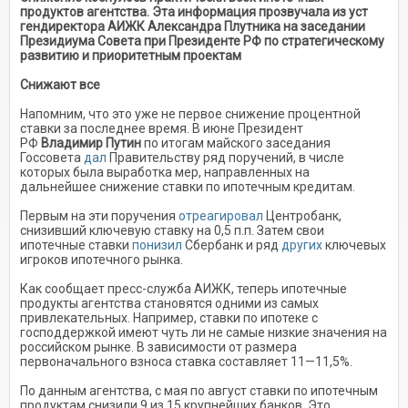
продуктов агентства. Эта информация прозвучала из уст
гендиректора АИЖК Александра Плутника на заседании
Президиума Совета при Президенте РФ по стратегическому
развитию и приоритетным проектам
Снижают все
Напомним, что это уже не первое снижение процентной
ставки за последнее время. В июне Президент
РФ
Владимир Путин
по итогам майского заседания
Госсовета
дал
Правительству ряд поручений, в числе
которых была выработка мер, направленных на
дальнейшее снижение ставки по ипотечным кредитам.
Первым на эти поручения
отреагировал
Центробанк,
снизивший ключевую ставку на 0,5 п.п. Затем свои
ипотечные ставки
понизил
Сбербанк и ряд
других
ключевых
игроков ипотечного рынка.
Как сообщает пресс-служба АИЖК, теперь ипотечные
продукты агентства становятся одними из самых
привлекательных. Например, ставки по ипотеке с
господдержкой имеют чуть ли не самые низкие значения на
российском рынке. В зависимости от размера
первоначального взноса ставка составляет 11—11,5%.
По данным агентства, с мая по август ставки по ипотечным
продуктам снизили 9 из 15 крупнейших банков. Это