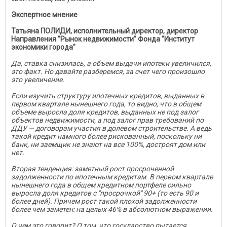
Экспертное мнение
Татьяна ПОЛИДИ, исполнительный директор, директор
Направления "Рынок недвижимости" Фонда "Институт
экономики города"
Да, ставка снизилась, а объем выдачи ипотеки увеличился,
это факт. Но давайте разберемся, за счет чего произошло
это увеличение.
Если изучить структуру ипотечных кредитов, выданных в
первом квартале нынешнего года, то видно, что в общем
объеме выросла доля кредитов, выданных не под залог
объектов недвижимости, а под залог прав требований по
ДДУ — договорам участия в долевом строительстве. А ведь
такой кредит намного более рискованный, поскольку ни
банк, ни заемщик не знают на все 100%, достроят дом или
нет.
Вторая тенденция: заметный рост просроченной
задолженности по ипотечным кредитам. В первом квартале
нынешнего года в общем кредитном портфеле сильно
выросла доля кредитов с "просрочкой" 90+ (то есть 90 и
более дней). Причем рост такой плохой задолженности
более чем заметен: на целых 46% в абсолютном выражении.
О чем это говорит? О том, что государство пытается