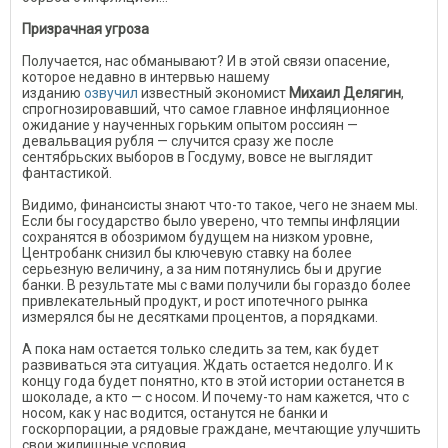
Призрачная угроза
Получается, нас обманывают? И в этой связи опасение,
которое недавно в интервью нашему
изданию
озвучил
известный экономист
Михаил Делягин
,
спрогнозировавший, что самое главное инфляционное
ожидание у наученных горьким опытом россиян —
девальвация рубля — случится сразу же после
сентябрьских выборов в Госдуму, вовсе не выглядит
фантастикой.
Видимо, финансисты знают что-то такое, чего не знаем мы.
Если бы государство было уверено, что темпы инфляции
сохранятся в обозримом будущем на низком уровне,
Центробанк снизил бы ключевую ставку на более
серьезную величину, а за ним потянулись бы и другие
банки. В результате мы с вами получили бы гораздо более
привлекательный продукт, и рост ипотечного рынка
измерялся бы не десятками процентов, а порядками.
А пока нам остается только следить за тем, как будет
развиваться эта ситуация. Ждать остается недолго. И к
концу года будет понятно, кто в этой истории останется в
шоколаде, а кто — с носом. И почему-то нам кажется, что с
носом, как у нас водится, останутся не банки и
госкорпорации, а рядовые граждане, мечтающие улучшить
свои жилищные условия.