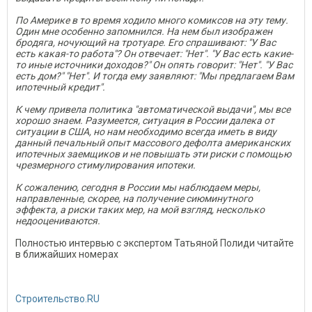
По Америке в то время ходило много комиксов на эту тему.
Один мне особенно запомнился. На нем был изображен
бродяга, ночующий на тротуаре. Его спрашивают: "У Вас
есть какая-то работа"? Он отвечает: "Нет". "У Вас есть какие-
то иные источники доходов?" Он опять говорит: "Нет". "У Вас
есть дом?" "Нет". И тогда ему заявляют: "Мы предлагаем Вам
ипотечный кредит".
К чему привела политика "автоматической выдачи", мы все
хорошо знаем. Разумеется, ситуация в России далека от
ситуации в США,
но нам необходимо всегда иметь в виду
данный печальный опыт массового дефолта американских
ипотечных заемщиков и не повышать эти риски с помощью
чрезмерного стимулирования ипотеки.
К сожалению, сегодня в России мы наблюдаем меры,
направленные, скорее, на получение сиюминутного
эффекта, а риски таких мер, на мой взгляд, несколько
недооцениваются.
Полностью интервью с экспертом Татьяной Полиди читайте
в ближайших номерах
Строительство.RU