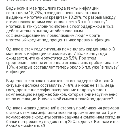
Ведь если в мае прошлого года темпы инфляции
составляли 15,78%, а средневзвешенная ставка по
выданным ипотечным кредитам 13,29%, то разрыв между
этими показателями составлял всего 3 п.п. "в пользу"
ипотеки. В этих условиях ипотека с господдержкой в 12%
действительно выглядит обоснованным
софинансированием, позволяющим людям брать
ипотечный кредит под процент ниже уровня инфляции.
Однако в этом году ситуация поменялась кардинально. В
мае темпы инфляции снизились до 7,5%, к концу года
ожидается, что они опустятся до 5,5%. При этом
средневзвешенная ипотечная ставка лишь приблизилась к
13%, и разрыв составляет теперь около 6 п.п. уже "в пользу"
инфляции.
В идеале же ставка по ипотеке с господдержкой в такой
ситуации должна составлять 7—8%, а никак не 11%. Ведь
государственное софинансирование подразумевает
компенсацию издержек банков, которые они несут именно
из-за инфляции. Иначе какой смысл в такой поддержке?
Однако никаких движений в сторону приближения размера
ставки к темпам инфляции пока не просматривается. Да и
коммерческие кредиты организациям и компаниям сегодня
банки по-прежнему выдают под 25% годовых. Вот вам и вся
борьба с инфляцией…