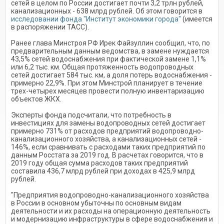
сетей в целом по России достигает почти 3,2 трлн рублей,
канализационных - 638 млрд рублей. Об этом говорится в
исследовании фонда "Институт экономики города"
(имеется
в распоряжении ТАСС).
Ранее глава Минстроя РФ Ирек Файзуллин сообщил, что, по
предварительным данным ведомства, в замене нуждается
43,5% сетей водоснабжения при фактической замене 1,1%
или 6,2 тыс. км. Общая протяженность водопроводных
сетей достигает 584 тыс. км, а доля потерь водоснабжения -
примерно 22,9%. При этом Минстрой планирует в течение
трех-четырех месяцев провести полную инвентаризацию
объектов ЖКХ.
Эксперты фонда подсчитали, что потребность в
инвестициях для замены водопроводных сетей достигает
примерно 731% от расходов предприятий водопроводно-
канализационного хозяйства, а канализационных сетей -
146%, если сравнивать с расходами таких предприятий по
данным Росстата за 2019 год. В расчетах говорится, что в
2019 году общая сумма расходов таких предприятий
составила 436,7 млрд рублей при доходах в 425,9 млрд
рублей.
"Предприятия водопроводно-канализационного хозяйства
в России в основном убыточны по основным видам
деятельности и их расходы на операционную деятельность
и модернизацию инфраструктуры в сфере водоснабжения и