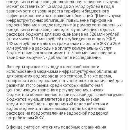
предельных индексов дополнительная тарифная выручка
может составить от 1,3 млрд до 2,9 млрд рублей в год в
зависимости от уровня роста тарифов и бюджетного
софинансирования на погашение облигаций. "[При выпуске
инфраструктурных облигаций] повышение тарифов на
водоснабжение и водоотведение [в рамках установленных
предельных индексов] приведет к увеличению годовых
расходов бюджета для всех сценариев на 526 млн рублей
(в том числе 115 млн рублей на субсидии на оплату ЖКУ,
142 млн рублей на льготы гражданам по оплате ЖКУ и 269
млн рублей на расходы на оплату коммунальных услуг
бюджетными организациями) - в 5 раз меньше прироста
тарифной выручки", - добавляет в исследовании.
Эксперты пришли к выводу о целесообразности
использования механизма инфраструктурных облигаций
для развития водопроводного сектора. В то же время,
говорится в исследовании, есть несколько ограничений для
развития этого рынка, среди которых избыточная
централизация тарифного регулирования, низкая
бюджетная обеспеченность при высокой долговой нагрузке
бюджетов муниципалитетов и регионов, низкая
кредитоспособность предприятий водоснабжения и
водоотведения, а также высокая доля бюджетных
расходов на предоставления неадресной поддержи
потребителям ЖКУ.
В фонде считают, что снять подобные ограничения