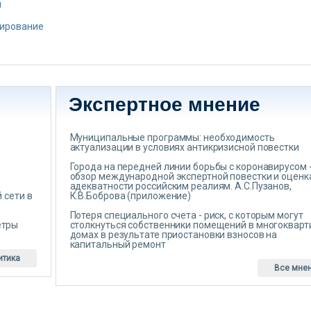
й
тирование
Экспертное мнение
Муниципальные программы: необходимость
актуализации в условиях антикризисной повестки
Города на передней линии борьбы с коронавирусом 
обзор международной экспертной повестки и оценк
адекватности российским реалиям. А.С.Пузанов,
 сети в
К.В.Боброва (приложение)
Потеря специального счета - риск, с которым могут
етры
столкнуться собственники помещений в многоквар
домах в результате приостановки взносов на
капитальный ремонт
итика
Все мне