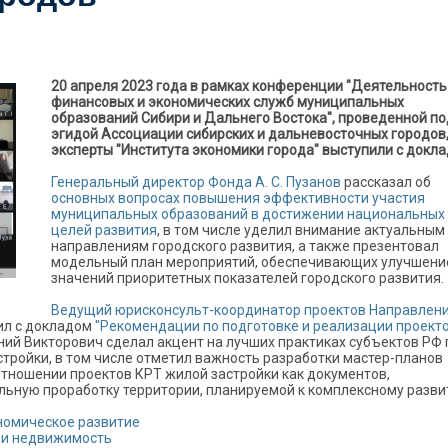
20 апреля 2023 года в рамках конференции "Деятельность
финансовых и экономических служб муниципальных
образований Сибири и Дальнего Востока", проведенной по
эгидой Ассоциации сибирских и дальневосточных городов
эксперты "Института экономики города" выступили с докл
Генеральный директор Фонда А. С. Пузанов
рассказал об
основных вопросах повышения эффективности участия
муниципальных образований в достижении национальных
целей развития
, в том числе уделил внимание актуальным
направлениям городского развития, а также презентовал
модельный план мероприятий, обеспечивающих улучшени
значений приоритетных показателей городского развития.
Ведущий юрисконсульт-координатор проектов Направлен
ил с докладом
"Рекомендации по подготовке и реализации проект
ений Викторович сделал акцент на лучших практиках субъектов РФ 
стройки, в том числе отметил важность разработки мастер-планов
отношении проектов КРТ жилой застройки как документов,
ьную проработку территории, планируемой к комплексному разви
номическое развитие
 и недвижимость