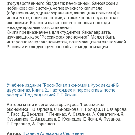
(государственного бюджета; пенсионной, банковской и
небанковской систем), человеческого капитала
(образование, здравоохранение, жилищная политика) и
институтов, политэкономии, а также роль государства в
экономике. Красной нитью повествования проходят
международные сопоставления.
Книга предназначена для студентов бакалавриата,
изучающих курс "Российская экономика". Может быть
интересна макроэкономистам, занимающимся экономикой
России и исследующим способы ее модернизации.
Учебное издание "Российская экономика Курс лекций В
двух книгах, Книга 2,. Настоящее и перспективы после
реформ" Под редакцией Е. Г. Ясина
Авторы книги и организаторы курса "Российская
экономика": Ю. Орлова, С. Бирюкова, Т. Полиди, Л. Овчарова,
Т. Гасс, Д. Веселов, Г. Пеникас, А. Салмина, А. Саватюгин, Я.
Кузьминов, С. Авдашева, Б. Кузнецов, Е. Ясин, А. Пузанов,
Е. Березнер, А. Горюшев
Автор:
Пузанов Александр Сергеевич