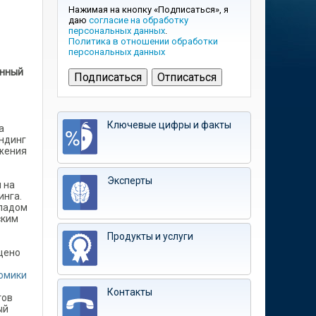
Нажимая на кнопку «Подписаться», я
даю
согласие на обработку
персональных данных
.
Политика в отношении обработки
персональных данных
енный
Ключевые цифры и факты
а
ендинг
яжения
Эксперты
 на
инга.
кладом
ским
Продукты и услуги
щено
номики
Контакты
тов
ый