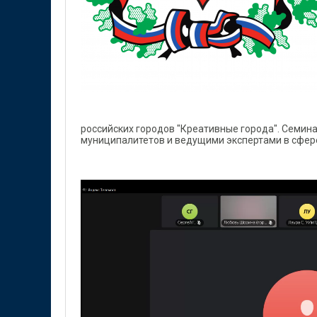
российских городов "Креативные города". Семи
муниципалитетов и ведущими экспертами в сфере