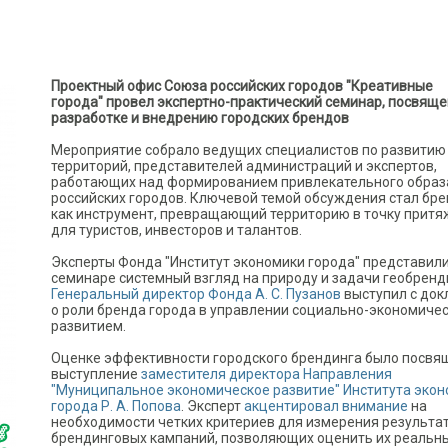
Проектный офис Союза российских городов "Креативные
города" провел экспертно-практический семинар, посвящ
разработке и внедрению городских брендов
Мероприятие собрало ведущих специалистов по развитию
территорий, представителей администраций и экспертов,
работающих над формированием привлекательного образ
российских городов. Ключевой темой обсуждения стал бр
как инструмент, превращающий территорию в точку прит
для туристов, инвесторов и талантов.
Эксперты Фонда "Институт экономики города" представили
семинаре системный взгляд на природу и задачи геобренд
Генеральный директор Фонда А. С. Пузанов
выступил с до
о роли бренда города в управлении социально-экономиче
развитием.
Оценке эффективности городского брендинга было посвя
выступление
заместителя директора Направления
"Муниципальное экономическое развитие" Института эко
города Р. А. Попова
. Эксперт
акцентировал внимание
на
необходимости четких критериев для измерения результа
брендинговых кампаний, позволяющих оценить их реальн