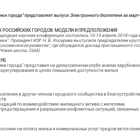
ки города" представляет выпуск Электронного бюллетеня за март-
 РОССИЙСКИХ ГОРОДОВ: МОДЕЛИ И ПРЕДПОЛОЖЕНИЯ
ародная научная конференция состоялась 10-13 апреля 2018 года 
ки". Президент ИЭГ Н. Б. Косарева выступила председателем круг
кономическое развитие", где обсуждался доклад приглашенного го
(Новая школа, США)
ЛУБ
ики города" представил на дискуссионном клубе анализ зарубежно
дорегулирования в целях повышения доступности жилья
селения и других членов городского сообщества в благоустройст
ств
ендаций по взаимодействию жилищного актива с жителями,
предотвращения и разрешения конфликтных ситуаций, связанных 
оссиян на оплату жилья и коммунальных услуг предлагается пони