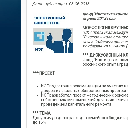
Дата публикации: 08.06.2018
Фонд "Институт экономи
апрель 2018
года
МОРФОЛОГИЯ КРУПНЫХ
XIX Апрельская междун
"Высшая школа экономи
стола "Урбанизация и э
конференции Р. Бакли 
*** ДИСКУСИОННЫЙ К
Фонд "Институт эконом
российского опыта гра
*** ПРОЕКТ
ИЭГ подготовил рекомендации по участию на
дворов и локальных общественных простран
ИЭГ разработал проект методических реком
собственниками помещений для выявления, 
проведением капитального ремонта
*** ТЕМА
Допустимую долю расходов семейного бюджета р
до 15%