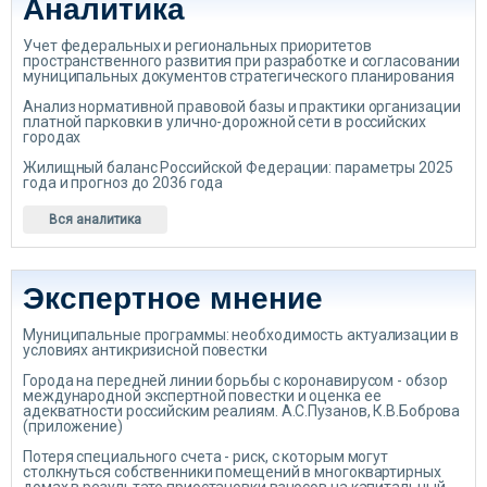
Аналитика
Учет федеральных и региональных приоритетов
пространственного развития при разработке и согласовании
муниципальных документов стратегического планирования
Анализ нормативной правовой базы и практики организации
платной парковки в улично-дорожной сети в российских
городах
Жилищный баланс Российской Федерации: параметры 2025
года и прогноз до 2036 года
Вся аналитика
Экспертное мнение
Муниципальные программы: необходимость актуализации в
условиях антикризисной повестки
Города на передней линии борьбы с коронавирусом - обзор
международной экспертной повестки и оценка ее
адекватности российским реалиям. А.С.Пузанов, К.В.Боброва
(приложение)
Потеря специального счета - риск, с которым могут
столкнуться собственники помещений в многоквартирных