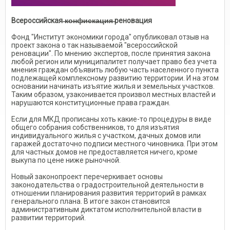
Всероссийская ̶к̶о̶н̶ф̶и̶с̶к̶а̶ц̶и̶я̶ реновация
Фонд "Институт экономики города" опубликовал отзыв на
проект закона о так называемой "всероссийской
реновации". По мнению экспертов, после принятия закона
любой регион или муниципалитет получает право без учета
мнения граждан объявить любую часть населенного пункта
подлежащей комплексному развитию территории. И на этом
основании начинать изъятие жилья и земельных участков.
Таким образом, узаконивается произвол местных властей и
нарушаются конституционные права граждан.
Если для МКД прописаны хоть какие-то процедуры в виде
общего собрания собственников, то для изъятия
индивидуального жилья с участком, дачных домов или
гаражей достаточно подписи местного чиновника. При этом
для частных домов не предоставляется ничего, кроме
выкупа по цене ниже рыночной.
Новый законопроект перечеркивает основы
законодательства о градостроительной деятельности в
отношении планирования развития территорий в рамках
генерального плана. В итоге закон становится
административным диктатом исполнительной власти в
развитии территорий.