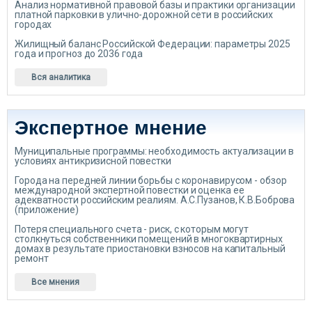
Анализ нормативной правовой базы и практики организации
платной парковки в улично-дорожной сети в российских
городах
Жилищный баланс Российской Федерации: параметры 2025
года и прогноз до 2036 года
Вся аналитика
Экспертное мнение
Муниципальные программы: необходимость актуализации в
условиях антикризисной повестки
Города на передней линии борьбы с коронавирусом - обзор
международной экспертной повестки и оценка ее
адекватности российским реалиям. А.С.Пузанов, К.В.Боброва
(приложение)
Потеря специального счета - риск, с которым могут
столкнуться собственники помещений в многоквартирных
домах в результате приостановки взносов на капитальный
ремонт
Все мнения