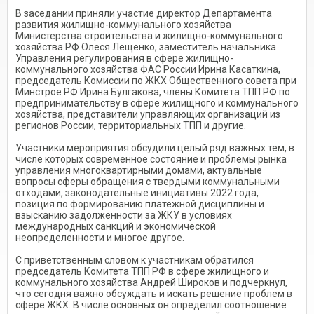
В заседании приняли участие директор Департамента
развития жилищно-коммунального хозяйства
Министерства строительства и жилищно-коммунального
хозяйства РФ Олеся Лещенко, заместитель начальника
Управления регулирования в сфере жилищно-
коммунального хозяйства ФАС России Ирина Касаткина,
председатель Комиссии по ЖКХ Общественного совета при
Минстрое РФ Ирина Булгакова, члены Комитета ТПП РФ по
предпринимательству в сфере жилищного и коммунального
хозяйства, представители управляющих организаций из
регионов России, территориальных ТПП и другие.
Участники мероприятия обсудили целый ряд важных тем, в
числе которых современное состояние и проблемы рынка
управления многоквартирными домами, актуальные
вопросы сферы обращения с твердыми коммунальными
отходами, законодательные инициативы 2022 года,
позиция по формированию платежной дисциплины и
взысканию задолженности за ЖКУ в условиях
международных санкций и экономической
неопределенности и многое другое.
С приветственным словом к участникам обратился
председатель Комитета ТПП РФ в сфере жилищного и
коммунального хозяйства Андрей Широков и подчеркнул,
что сегодня важно обсуждать и искать решение проблем в
сфере ЖКХ. В числе основных он определил соотношение