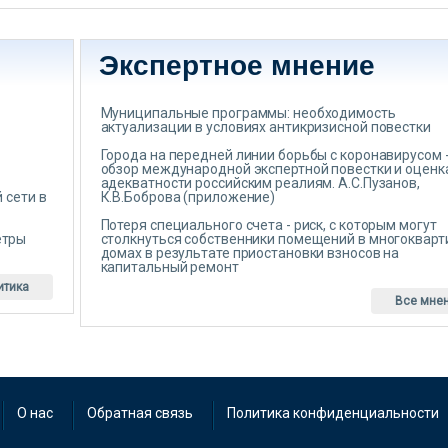
Экспертное мнение
Муниципальные программы: необходимость
актуализации в условиях антикризисной повестки
Города на передней линии борьбы с коронавирусом 
обзор международной экспертной повестки и оценк
адекватности российским реалиям. А.С.Пузанов,
 сети в
К.В.Боброва (приложение)
Потеря специального счета - риск, с которым могут
етры
столкнуться собственники помещений в многоквар
домах в результате приостановки взносов на
капитальный ремонт
итика
Все мне
О нас
Обратная связь
Политика конфиденциальности