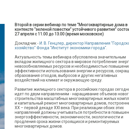
Второй в серии вебинар по теме "Многоквартирные дома в
контексте "зеленой повестки" устойчивого развития" состо
27 апреля с 11.00 до 13.00 (время московское)
Докладчик -
И. В. Генцлер, директор Направления "Городск
хозяйство" Фонда "Институт экономики города"
.
Актуальность темы вебинара обусловлена значительным
вкладом жилищного сектора в мировое потребление энерг
невозобновляемых ресурсов и необходимостью повышени
эффективности использования энергии и ресурсов, сокра
образования отходов, выбросов и других негативных
воздействий на климат и окружающую среду.
Развитие жилищного сектора в российских городах сегодн
идет по двум направлениям - наращивание объемов новог
строительства масштабных многоквартирных жилых компл
и капитальный ремонт многоквартирных домов, построенн
ХХ – первой декаде XXI века. При реализации обоих этих
направлений должны учитываться потребности в повыше
энергоэффективности, экономичности, экологичности и
продления срока жизни строящихся и ремонтируемых
многоквартирных домов.