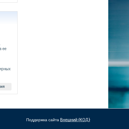
-
а ее
тирных
ния
Поддержка сайта
Внешний {КОД}