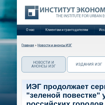
О нас
Клиентам и грантодателям
Исс
Вы здесь
Главная
»
Новости и анонсы ИЭГ
НОВОСТИ И
ИЗДАНИЯ ИЭГ
АНОНСЫ ИЭГ
ИЭГ продолжает се
"зеленой повестке" 
российских городов