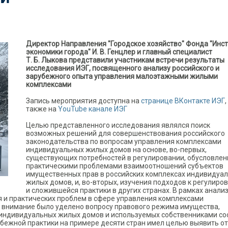
Директор Направления "Городское хозяйство" Фонда "Инст
экономики города" И. В. Генцлер и главный специалист
Т. Б. Лыкова представили участникам встречи результаты
исследования ИЭГ, посвященного анализу российского и
зарубежного опыта управления малоэтажными жилыми
комплексами
Запись мероприятия доступна на
странице ВКонтакте ИЭГ
,
также на
YouTube канале ИЭГ
Целью представленного исследования являлся поиск
возможных решений для совершенствования российского
законодательства по вопросам управления комплексами
индивидуальных жилых домов на основе, во-первых,
существующих потребностей в регулировании, обусловле
практическими проблемами взаимоотношений субъектов
имущественных прав в российских комплексах индивидуа
жилых домов, и, во-вторых, изучения подходов к регулиро
и сложившейся практики в других странах. В рамках анали
 и практических проблем в сфере управления комплексами
 внимание было уделено вопросу правового режима имущества,
 индивидуальных жилых домов и используемых собственниками с
бежной практики на примере десяти стран имел целью выявить о