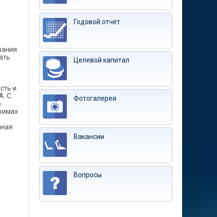
Годовой отчёт
вания
ать
Целевой капитал
и
сть и
. С.
Фотогалерея
ю
жимах
чная
Вакансии
Вопросы