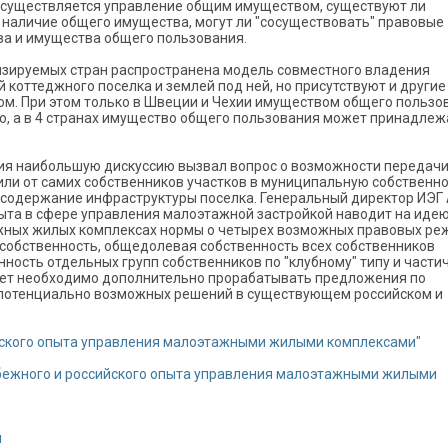
х осуществляется управление общим имуществом, существуют ли
наличие общего имущества, могут ли "сосуществовать" правовые
а и имущества общего пользования.
изируемых стран распространена модель совместного владения
коттеджного поселка и землей под ней, но присутствуют и другие
м. При этом только в Швеции и Чехии имуществом общего пользо
о, а в 4 странах имущество общего пользования может принадлеж
ия наибольшую дискуссию вызвал вопрос о возможности передач
ли от самих собственников участков в муниципальную собственно
а содержание инфраструктуры поселка. Генеральный директор ИЭГ А
ыта в сфере управления малоэтажной застройкой наводит на иде
жных жилых комплексах нормы о четырех возможных правовых ре
собственность, общедолевая собственность всех собственников
нность отдельных групп собственников по "клубному" типу и части
удет необходимо дополнительно прорабатывать предложения по
а потенциально возможных решений в существующем российском и
йского опыта управления малоэтажными жилыми комплексами"
бежного и российского опыта управления малоэтажными жилыми
о
й