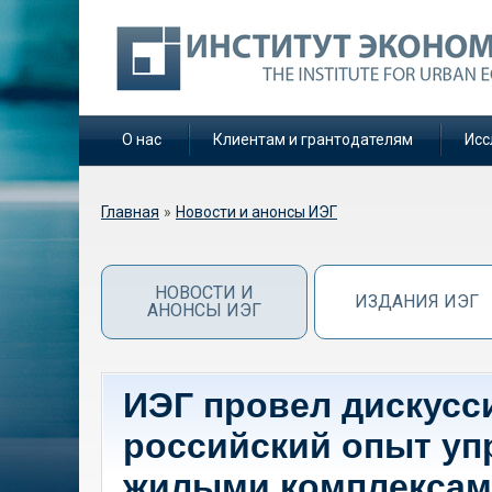
О нас
Клиентам и грантодателям
Исс
Вы здесь
Главная
»
Новости и анонсы ИЭГ
НОВОСТИ И
ИЗДАНИЯ ИЭГ
АНОНСЫ ИЭГ
ИЭГ провел дискусс
российский опыт у
жилыми комплексам