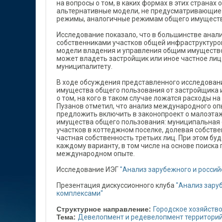
на вопросы о том, в каких формах в этих страна
альтернативные модели, не предусматривающие 
режимы, аналогичные режимам общего имуществ
Исследование показало, что в большинстве анал
собственниками участков общей инфраструктурой 
модели владения и управления общим имущество
может владеть застройщик или иное частное лиц
муниципалитету.
В ходе обсуждения представленного исследован
имущества общего пользования от застройщика и
о том, на кого в таком случае ложатся расходы н
Пузанов отметил, что анализ международного оп
предложить включить в законопроект о малоэта
имущества общего пользования: муниципальная 
участков в коттеджном поселке, долевая собстве
частная собственность третьих лиц. При этом б
каждому варианту, в том числе на основе поиск
международном опыте.
Исследование ИЭГ
"Анализ зарубежного и росси
Презентация дискуссионного клуба
"Анализ зару
комплексами"
Структурное направление:
Городское хозяйств
Тема:
Девелопмент и редевелопмент территори