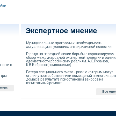
ойки
Экспертное мнение
Муниципальные программы: необходимость
актуализации в условиях антикризисной повестки
Города на передней линии борьбы с коронавирусом 
обзор международной экспертной повестки и оценк
адекватности российским реалиям. А.С.Пузанов,
 сети в
К.В.Боброва (приложение)
Потеря специального счета - риск, с которым могут
етры
столкнуться собственники помещений в многоквар
домах в результате приостановки взносов на
капитальный ремонт
итика
Все мне