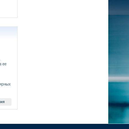
-
а ее
тирных
ния