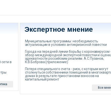
Экспертное мнение
Муниципальные программы: необходимость
актуализации в условиях антикризисной повестки
Города на передней линии борьбы с коронавирусом 
обзор международной экспертной повестки и оценк
адекватности российским реалиям. А.С.Пузанов,
 сети в
К.В.Боброва (приложение)
Потеря специального счета - риск, с которым могут
етры
столкнуться собственники помещений в многоквар
домах в результате приостановки взносов на
капитальный ремонт
итика
Все мне