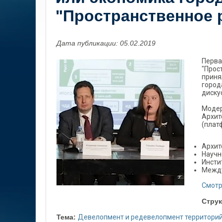
"Пространственное 
Дата публикации: 05.02.2019
Перва
"Прос
приня
город
диску
Модер
Архит
(плат
Архит
Научн
Инсти
Между
Смотр
Струк
Тема:
Девелопмент и редевелопмент территори