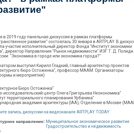
развитие"
я в 2019 году панельная дискуссия в рамках платформы
транственное развитие" состоялась 30 января в ARTPLAY. В дискус
ла участие исполнительный директор Фонда "Институт экономики
а", директор Направления "Рынок недвижимости" ИЭГ Т. Д. Полиди
ссии: "Экономика в городе или экономика города?"
атором выступил Кирилл Гладкий, главный архитектор проектов
ектурного бюро Остоженка", профессор МААМ. Организаторы
формы и мероприятия):
ектурное Бюро Остоженка"
о-исследовательский центр Олега Григорьева Неокономика"
тут территориального планирования Урбаника"
народная академия архитектуры (IAA), Отделение в Москве (MAA
ите запись дискуссии на видеоканале ARTPLAY TODAY
турное направление:
Муниципальное экономическое развитие
Градостроительство и недвижимость
й