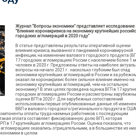
Журнал "Вопросы экономики" представляет исследование
"Влияние коронакризиса на экономику крупнейших российс
городских агломераций в 2020 году"
В статье представлены результаты оперативной оценки
влияния кризиса, вызванного пандемией коронавирусной
инфекции, на изменение валового городского продукта (ВГ
17 городских агломерациях России с населением более 1 
человек в 2020 г. Предложены ответы на наиболее актуал
вопросы на начало 2021 г.: насколько глубоким был спад
экономики крупнейших агломераций в России и за рубежом
оказал ли коронакризис более сильное влияние именно на
экономику крупнейших агломераций, чем на остальную
экономику? В этих целях проведена оценка ВГП в 17 крупн
городских агломерациях России и рассмотрены зарубежн
оценки ВГП в 2020 г. Для зарубежных сопоставлений
использованы первые опубликованные данные об измене
ВВП и валового городского/регионального продукта в США
 компоненты оплаты труда наемных работников с последующим
 такая оплата составляет фиксированную долю ВГП, которая
РП в 17 крупнейших агломерациях России. Оценка показала, что
ех агломерациях оказались отрицательными, а в большинстве из них
экономики в целом.