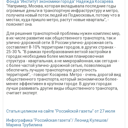
Фонда "Институт экономики города" Надежда Косарева
.
"Например, Москва, которая вкладывала последние годы
огромные деньги в транспортную инфраструктуру и метро,
получила новый поток людей из Подмосковья, потому что в
местах, куда пришло метро, растут новые кварталы", -
поясняет она.
Для решения транспортной проблемы нужен комплекс мер,
в их числе развитие как общественного транспорта, так и
улично-дорожной сети. В России улично-дорожная сеть
составляет 8-10% территории городов, в других странах -
25-30 %. "В рамках преобразования ветхой застройки в
городах необходима более мелкая планировочная
структура - квартальная, а не микрорайонная, как сегодня -
с более частой улично-дорожной сетью, позволяющая
обеспечить лучшую транспортную доступность
территорий", - говорит Косарева. Метро - очень дорогой вид
общественного транспорта, который экономически более-
менее эффективен в крупном городе. В других городах
лучше развивать другие виды общественного транспорта,
считает эксперт.
Статья целиком на сайте "Российской газеты" от 27 июля
Инфографика "Российская газета"/ Леонид Кулешов/
Марина Трубилина