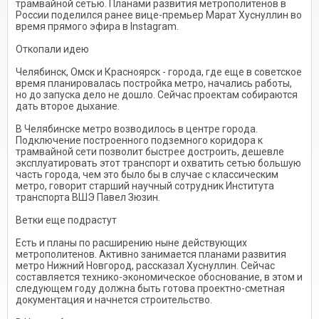
трамвайной сетью. Планами развития метрополитенов в
России поделился ранее вице-премьер Марат Хуснуллин во
время прямого эфира в Instagram.
Откопали идею
Челябинск, Омск и Красноярск - города, где еще в советское
время планировалась постройка метро, начались работы,
но до запуска дело не дошло. Сейчас проектам собираются
дать второе дыхание.
В Челябинске метро возводилось в центре города.
Подключение построенного подземного коридора к
трамвайной сети позволит быстрее достроить, дешевле
эксплуатировать этот транспорт и охватить сетью большую
часть города, чем это было бы в случае с классическим
метро, говорит старший научный сотрудник Института
транспорта ВШЭ Павел Зюзин.
Ветки еще подрастут
Есть и планы по расширению ныне действующих
метрополитенов. Активно занимается планами развития
метро Нижний Новгород, рассказал Хуснуллин. Сейчас
составляется технико-экономическое обоснование, в этом и
следующем году должна быть готова проектно-сметная
документация и начнется строительство.