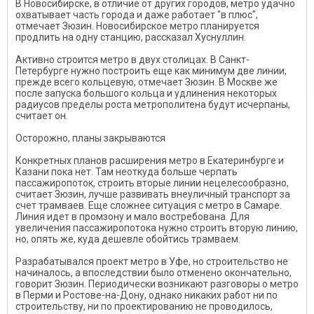
В Новосибирске, в отличие от других городов, метро удачно
охватывает часть города и даже работает "в плюс",
отмечает Зюзин. Новосибирское метро планируется
продлить на одну станцию, рассказал Хуснуллин.
Активно строится метро в двух столицах. В Санкт-
Петербурге нужно построить еще как минимум две линии,
прежде всего кольцевую, отмечает Зюзин. В Москве же
после запуска большого кольца и удлинения некоторых
радиусов пределы роста метрополитена будут исчерпаны,
считает он.
Осторожно, планы закрываются
Конкретных планов расширения метро в Екатеринбурге и
Казани пока нет. Там неоткуда больше черпать
пассажиропоток, строить вторые линии нецелесообразно,
считает Зюзин, лучше развивать внеуличный транспорт за
счет трамваев. Еще сложнее ситуация с метро в Самаре.
Линия идет в промзону и мало востребована. Для
увеличения пассажиропотока нужно строить вторую линию,
но, опять же, куда дешевле обойтись трамваем.
Разрабатывался проект метро в Уфе, но строительство не
начиналось, а впоследствии было отменено окончательно,
говорит Зюзин. Периодически возникают разговоры о метро
в Перми и Ростове-на-Дону, однако никаких работ ни по
строительству, ни по проектированию не проводилось,