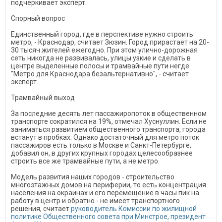
подчеркивает эксперт.
Спорный вопрос
Единственный город, где в перспективе нужно строить
метро, - Краснодар, считает Зюзин. Город прирастает на 20-
30 тысяч жителей ежегодно. При этом улично-дорожная
сеть никогда не развивалась, улицы узкие и сделать в
центре выделенные полосы и трамвайные пути негде.
"Метро для Краснодара безальтернативно", - считает
эксперт.
Трамвайный выход
За последние десять лет пассажиропоток в общественном
транспорте сократился на 19%, отмечал Хуснуллин. Если не
заниматься развитием общественного транспорта, города
встанут в пробках. Однако достаточный для метро поток
пассажиров есть только в Москве и Санкт-Петербурге,
добавил он, в других крупных городах целесообразнее
строить все же трамвайные пути, а не метро.
Модель развития наших городов - строительство
многоэтажных домов на периферии, то есть концентрация
населения на окраинах и его перемещение в часы пик на
работу в центр и обратно - не имеет транспортного
решения, считает
руководитель Комиссии по жилищной
политике Общественного совета при Минстрое, президент