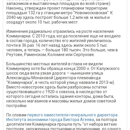
запасников и выставочных площадок во всей стране).
Наконец, утвержден проект планировки территории
площадью 132 га у станции метро "Новомосковская". К
2040-му здесь построят больше 1,2 млн кв. м жилья и
создадут около 10 тыс. рабочих мест.
Изменения радикально отразились на росте населения
Коммунарки. С 2010 года, когда поселение еще не входило
в состав города, количество его жителей увеличилось
почти в 36 раз: 16 лет назад здесь жили около 5 тыс.
человек, а теперь — больше 180 тысяч. Это больше, чем в
Реутове, Раменском, Коломне или Серпухове.
Большинство местных жителей в глаза не видели
Коммунарку хотя бы образца конца 2000-х. От Калужского
шоссе сюда вела узкая дорога — нынешняя улица
Александры Монаховой (директора племзавода
"Коммунарка", в честь которой улицу назвали в 2013-м).
Вместо новостроек здесь были разбросаны остатки
существовавшего с 1920-х совхоза, в наследство от
которого сегодня остались здания конторы, дома быта,
несколько магазинов и массивы жилых домов советской
постройки.
По словам
первого заместителя генерального директора
Института экономики города Виктора Агеева
, за полтора
десятилетия Коммунарка прошла путь "от набора ветхих
построек, окруженных пустырями и промзонами, до одного