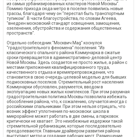
из самых урбанизированных кластеров Новой Москвы".
Помимо прихода сюда метро в поселке появились новые
трассы, благодаря чему он "перестал быть транспортным
тупиком". В части благоустройства, по словам Агеева,
"внедрен московский стандарт освещения, замощения,
озеленения, обустройства и содержания общественных
пространств".
Отдельно собеседник "Москвич Mag" коснулся
"градостроительного феномена" поселения: "Из
классического спального района Коммунарка в сжатые
сроки превращается в административно-деловой центр
Новой Москвы. Здесь создается не просто жилье, а район с
местами приложения квалифицированного труда,
качественного отдыха и времяпрепровождения, что
становится в свою очередь целевой моделью для бывших
подмосковных поселков. Стремительный рост населения
Коммунарки обусловлен, разумеется, вводом в
эксплуатацию новых жилых комплексов. При этом разумная
градостроительная политика Москвы позволила избежать
обособления района, что, к сожалению, случается иногда с
российскими спальниками. При этом нельзя отрицать, что
возник эффект уплотнения по-московски: школа в
микрорайоне может работать в две смены, а парковок
критически не хватает. Это неизбежные издержки такой
стремительной урбанизации, которые последовательно
преодолеваются. Главным драйвером развития района
выступают метро и создание рабочих мест. Размещение