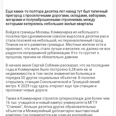
Еще каких-то полтора десятка лет назад тут был типичный
пригород с проселочными дорогами, складами, заборами,
ангарами и полузаброшенными строениями, между
которыми затерялись небольшие жилые кварталы
Войдя в границы Москвы, Коммунарка из небольшого
поселка при одноименном совхозе выросла в десятки раз и
стала похожей на небольшой, но перенаселенный город.
Планов на его развитие громадье. Местные жители хотя и
признают, что жить стало лучше и веселее, но далеко не все
радуются непрерывной урбанизации. Кто-то грустит о
прошлом, причем не обязательно давнем.
В начале июня Сергей Собянин рассказал, что за последние
годы в Коммунарке было построено 6,28 млн кв. м
недвижимости, в том числе знаменитая больница и
порядка 50 других социальных объектов. В поселке
открылись станции Сокольнической и Троицкой линий
метро. К 2029 году здесь откроют еще три станции и
проложат новые дороги.
Также в Коммунарке строятся суперколледж для более чем
16 тыс. учащихся и новый кампус университета МГТУ
"Станкин", больше десятка других образовательных
объектов и Межмузейный депозитарно-выставочный
комплекс (он планируется как один из крупнейших