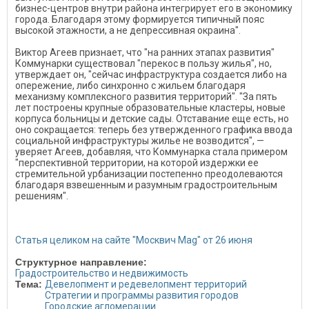
бизнес-центров внутри района интегрирует его в экономику
города. Благодаря этому формируется типичный пояс
высокой этажности, а не депрессивная окраина".
Виктор Агеев признает, что "на ранних этапах развития"
Коммунарки существовал "перекос в пользу жилья", но,
утверждает он, "сейчас инфраструктура создается либо на
опережение, либо синхронно с жильем благодаря
механизму комплексного развития территорий". "За пять
лет построены крупные образовательные кластеры, новые
корпуса больницы и детские сады. Отставание еще есть, но
оно сокращается: теперь без утвержденного графика ввода
социальной инфраструктуры жилье не возводится", —
уверяет Агеев, добавляя, что Коммунарка стала примером
"перспективной территории, на которой издержки ее
стремительной урбанизации постепенно преодолеваются
благодаря взвешенным и разумным градостроительным
решениям".
Статья целиком на сайте "Москвич Mag" от 26 июня
Структурное направление:
Градостроительство и недвижимость
Тема:
Девелопмент и редевелопмент территорий
Стратегии и программы развития городов
Городские агломерации