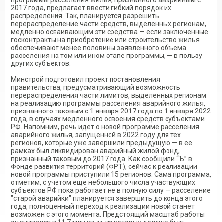
программы расселения жилья, признанного аварийным с
2017 года, предлагает ввести гибкий порядок их
распределения. Так, планируется разрешить
перераспределение части средств, выделенных регионам,
медленно осваивающим эти средства — если заключенные
госконтракты на приобретение или строительство жилья
обеспечивают менее половины заявленного объема
расселения на том или ином этапе программы, — в пользу
других субъектов.
Минстрой подготовил проект постановления
правительства, предусматривающий возможность
перераспределения части лимитов, выделенных регионам
на реализацию программы расселения аварийного жилья,
признанного таковым с 1 января 2017 года по 1 января 2022
года, в случаях медленного освоения средств субъектами
РФ. Напомним, речь идет о новой программе расселения
аварийного жилья, запущенной в 2022 году для тех
регионов, которые уже завершили предыдущую — в ее
рамках был ликвидирован аварийный жилой фонд,
признанный таковым до 2017 года. Как сообщили “Ъ” в
Фонде развития территорий (ФРТ), сейчас к реализации
новой программы приступили 15 регионов. Сама программа,
отметим, с учетом еще небольшого числа участвующих
субъектов РФ пока работает не в полную силу — расселение
"старой аварийки" планируется завершить до конца этого
года, полноценный переход к реализации новой станет
возможен с этого момента. Предстоящий масштаб работы