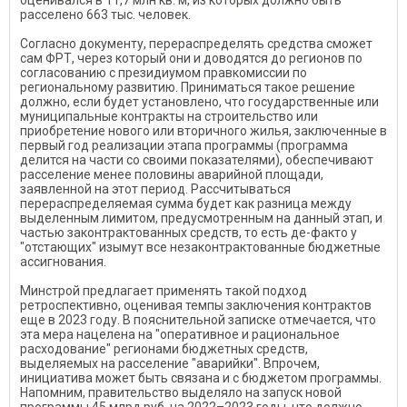
оценивался в 11,7 млн кв. м, из которых должно быть
расселено 663 тыс. человек.
Согласно документу, перераспределять средства сможет
сам ФРТ, через который они и доводятся до регионов по
согласованию с президиумом правкомиссии по
региональному развитию. Приниматься такое решение
должно, если будет установлено, что государственные или
муниципальные контракты на строительство или
приобретение нового или вторичного жилья, заключенные в
первый год реализации этапа программы (программа
делится на части со своими показателями), обеспечивают
расселение менее половины аварийной площади,
заявленной на этот период. Рассчитываться
перераспределяемая сумма будет как разница между
выделенным лимитом, предусмотренным на данный этап, и
частью законтрактованных средств, то есть де-факто у
"отстающих" изымут все незаконтрактованные бюджетные
ассигнования.
Минстрой предлагает применять такой подход
ретроспективно, оценивая темпы заключения контрактов
еще в 2023 году. В пояснительной записке отмечается, что
эта мера нацелена на "оперативное и рациональное
расходование" регионами бюджетных средств,
выделяемых на расселение "аварийки". Впрочем,
инициатива может быть связана и с бюджетом программы.
Напомним, правительство выделяло на запуск новой