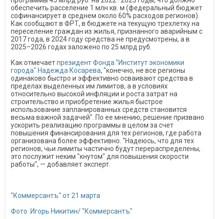
программы 45 млрд руб. на 2022–2023 годы, что должно
обеспечить расселение 1 млн кв. м (федеральный бюджет
софинансирует в среднем около 60% расходов регионов).
Как сообщают в ФРТ, в бюджете на текущую трехлетку на
переселение граждан из жилья, признанного аварийным с
2017 года, в 2024 году средства не предусмотрены, а в
2025–2026 годах заложено по 25 млрд руб.
Как отмечает
президент Фонда "Институт экономики
города" Надежда Косарева
, "конечно, не все регионы
одинаково быстро и эффективно осваивают средства в
пределах выделенных им лимитов, а в условиях
относительно высокой инфляции и роста затрат на
строительство и приобретение жилья быстрое
использование запланированных средств становится
весьма важной задачей". По ее мнению, решение призвано
ускорить реализацию программы в целом за счет
повышения финансирования для тех регионов, где работа
организована более эффективно. "Надеюсь, что для тех
регионов, чьи лимиты частично будут перераспределены,
это послужит неким "кнутом" для повышения скорости
работы", — добавляет эксперт.
"Коммерсантъ" от 21 марта
Фото Игорь Никитин/ "Коммерсантъ"