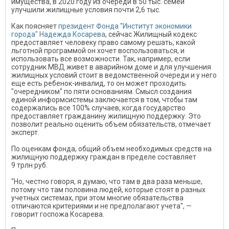
имущества, в 2020 году из очереди в 50 тыс. семей
улучшили жилищные условия почти 2,6 тыс.
Как поясняет
президент Фонда "Институт экономики
города" Надежда Косарева
, сейчас Жилищный кодекс
предоставляет человеку право самому решать, какой
льготной программой он хочет воспользоваться, и
использовать все возможности. Так, например, если
сотрудник МВД живет в аварийном доме и для улучшения
жилищных условий стоит в ведомственной очереди и у него
еще есть ребенок-инвалид, то он может проходить
"очередником" по пяти основаниям. Смысл создания
единой информсистемы заключается в том, чтобы там
содержались все 100% случаев, когда государство
предоставляет гражданину жилищную поддержку. Это
позволит реально оценить объем обязательств, отмечает
эксперт.
По оценкам фонда, общий объем необходимых средств на
жилищную поддержку граждан в пределе составляет
9 трлн руб.
"Но, честно говоря, я думаю, что там в два раза меньше,
потому что там половина людей, которые стоят в разных
учетных системах, при этом многие обязательства
отличаются критериями и не предполагают учета", —
говорит госпожа Косарева.