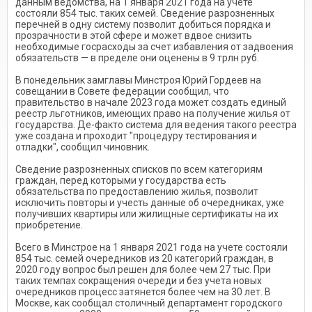
данным ведомства, на 1 января 2021 года на учете
состояли 854 тыс. таких семей. Сведение разрозненных
перечней в одну систему позволит добиться порядка и
прозрачности в этой сфере и может вдвое снизить
необходимые госрасходы за счет избавления от задвоения
обязательств — в пределе они оценены в 9 трлн руб.
В понедельник замглавы Минстроя Юрий Гордеев на
совещании в Совете федерации сообщил, что
правительство в начале 2023 года может создать единый
реестр льготников, имеющих право на получение жилья от
государства. Де-факто система для ведения такого реестра
уже создана и проходит "процедуру тестирования и
отладки", сообщил чиновник.
Сведение разрозненных списков по всем категориям
граждан, перед которыми у государства есть
обязательства по предоставлению жилья, позволит
исключить повторы и учесть данные об очередниках, уже
получивших квартиры или жилищные сертификаты на их
приобретение.
Всего в Минстрое на 1 января 2021 года на учете состояли
854 тыс. семей очередников из 20 категорий граждан, в
2020 году вопрос был решен для более чем 27 тыс. При
таких темпах сокращения очереди и без учета новых
очередников процесс затянется более чем на 30 лет. В
Москве, как сообщал столичный департамент городского