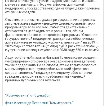
По ее мнению, нужно усилить адресную помощь и искать
менее затратные для бюджета формы жилищной
поддержки: у государства никогда не будет даже половины
от нужных средств.
Отметим, впрочем, что даже при сокращении запроса на
льготное жилье вдвое нынешнее финансирование таких
программ при всей его масштабности действительно
отличается от необходимого в разы — так, объем
финансового обеспечения целевой программы "Оказание
государственной поддержки гражданам в обеспечении
жильем и оплате жилищно-коммунальных услуг" на 2019–
2025 годы составляет 743,2 млрд руб. в расчете на помощь
в улучшении жилищных условий к 2030 году 660 тыс. семей.
Аудитор Счетной палаты Наталья Трунова идею создания
унифицированного реестра очередников в понедельник
также поддержала. По ее словам, это не только позволит
минимизировать злоупотребления в этой сфере, но и
создаст системный подход к жилищному обеспечению
граждан с приоритетами, требованиями и оценкой
принятых публичных обязательств.
"Коммерсантъ" от 6 декабря
Фото Александр Петросян/ "Коммерсантъ"