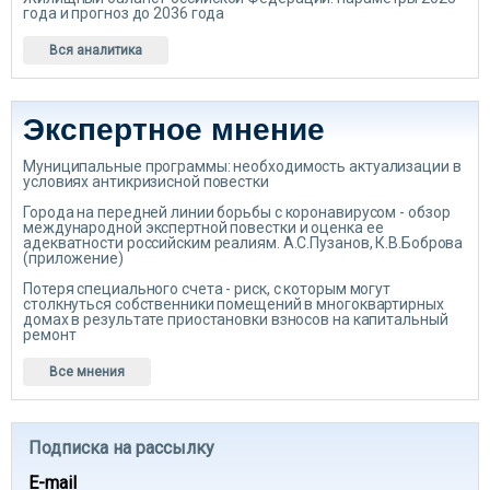
года и прогноз до 2036 года
Вся аналитика
Экспертное мнение
Муниципальные программы: необходимость актуализации в
условиях антикризисной повестки
Города на передней линии борьбы с коронавирусом - обзор
международной экспертной повестки и оценка ее
адекватности российским реалиям. А.С.Пузанов, К.В.Боброва
(приложение)
Потеря специального счета - риск, с которым могут
столкнуться собственники помещений в многоквартирных
домах в результате приостановки взносов на капитальный
ремонт
Все мнения
Подписка на рассылку
E-mail