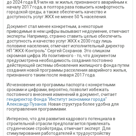
до 2024 года 8,9 млн кв. м жилья, признанного аварийным к
началу 2017 года, в полтора раза повысить комфортность
городской среды, а также обеспечить качество и
доступность услуг ЖКХ не менее 50 % населения.
Документ стал менее конкретным, а некоторые
приводимые в нем цифры вызывают недоумение, отмечают
эксперты. Например, странно ставить целью обеспечить
доступность и качество услуг ЖКХ к 2030 году лишь
половине населения, отмечает исполнительный директор
НП "ЖКХ-Контроль" Сергей Сохранов. Это слишком
скромная цифра. Из позитивного - то, что документом
предусмотрена необходимость создания постоянно
действующей системы обновления жилищного фонда путем
создания новой программы расселения аварийного жилья,
признанного таким после января 2017 года.
Исчезновение из программы паспорта с конкретными
сроками и цифрами, вероятно, позволит избежать
постоянного внесения изменений в документ, считает
гендиректор Фонда "Институт экономики города"
Александр Пузанов
. Новая структура более удобна для
госуправления программами.
Интересно, что для развития кадрового потенциала в
строительной отрасли предполагается привлекать
студенческие стройотряды, отмечает эксперт. Для
стимулирования работодателей к трудоустройству