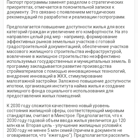
Паспорт программы заменят разделом о стратегических
приоритетах, отмечается в пояснительной записке к
документу. Это связано с появлением методических
рекомендаций по разработке и реализации госпрограмм.
Предполагается повышение доступности жилья для всех
категорий граждан и увеличение его комфортности. На это
направлен целый ряд мер - например, формирование
эффективных рынков земельных участков с готовой
градостроительной документацией, обеспечение участков
массового жилищного строительства инфраструктурой,
вовлечение в жилищное строительство неэффективно
используемых государственных и муниципальных земель. В
программу закладывается развитие производства
стройматериалов с помощью инновационных технологий,
внедрение инноваций в ЖКХ, стимулирование
малоэтажной застройки. Заложено повышение доступности
ипотеки, организация института найма жилья и создание
жилищного фонда социального использования для
предоставления жилых помещений.
К 2030 году сложится качественно новый уровень
состояния жилищной сферы, соответствующий мировым
стандартам, считают в Минстрое. Предполагается, что к
2030 году годовой объем ввода жилья увеличится до 120
млн кв.м. Вторая цель - улучшение жилищных условий к
2030 году не менее 5 млн семей (причем в документе не
оговаривается, что "ежегодно"). Предполагается расселить