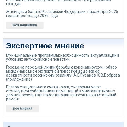
городах
Жилищный баланс Российской Федерации: параметры 2025
года и прогноз до 2036 года
Вся аналитика
Экспертное мнение
Муниципальные программы: необходимость актуализации в
условиях антикризисной повестки
Города на передней линии борьбы с коронавирусом - обзор
международной экспертной повестки и оценка ее
адекватности российским реалиям. А.С.Пузанов, К.В.Боброва
(приложение)
Потеря специального счета - риск, с которым могут
столкнуться собственники помещений в многоквартирных
домах в результате приостановки взносов на капитальный
ремонт
Все мнения