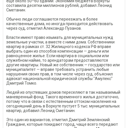
еще около 50–60 зданий. Экономия бюджета Воркуты
составила десятки миллионов рублей, добавил Леонид
Сметанин.
Обычно люди соглашаются переезжать в более
качественные дома, но иногда приходится действовать
через суд, отметил Александр Пузанов.
Власти имеют право изымать для муниципальных нужд
земельные участки, а вместе с ними дома. Собственники
квартир в рамках ст. 32 Жилищного кодекса РФ вправе
выбрать один из способов компенсации — деньги или
равноценное жилье. Если квартира в социальном или
служебном найме, то арендаторам предоставляются
другие квартиры. Новый же собственник — государство или
муниципалитет — вправе требовать устранить любые
нарушения своих прав, в том числе через суд, объяснил
адвокат национальной юридической службы "Амулекс"
Дмитрий Томко.
Людей из опустевших домов переселяют в так называемый
маневренный фонд. Такого временного жилья достаточно,
потому что в связи с естественным оттоком населения на
сегодняшний день в Воркуте пустует 5 тыс. муниципальных
квартир, добавил Леонид Сметанин.
Это один из вариантов, отметил Дмитрий Землянский.
Граждане, которые покидают город, чаще всего передают