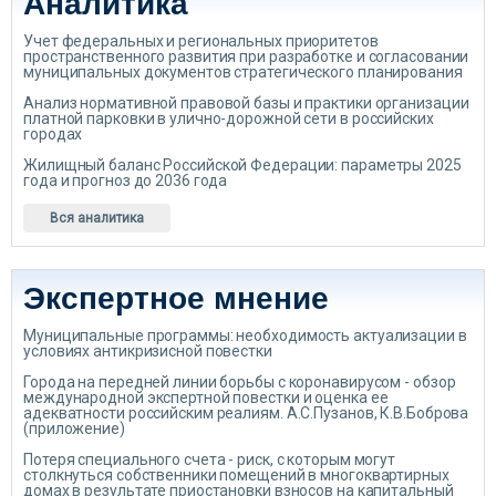
Аналитика
Учет федеральных и региональных приоритетов
пространственного развития при разработке и согласовании
муниципальных документов стратегического планирования
Анализ нормативной правовой базы и практики организации
платной парковки в улично-дорожной сети в российских
городах
Жилищный баланс Российской Федерации: параметры 2025
года и прогноз до 2036 года
Вся аналитика
Экспертное мнение
Муниципальные программы: необходимость актуализации в
условиях антикризисной повестки
Города на передней линии борьбы с коронавирусом - обзор
международной экспертной повестки и оценка ее
адекватности российским реалиям. А.С.Пузанов, К.В.Боброва
(приложение)
Потеря специального счета - риск, с которым могут
столкнуться собственники помещений в многоквартирных
домах в результате приостановки взносов на капитальный