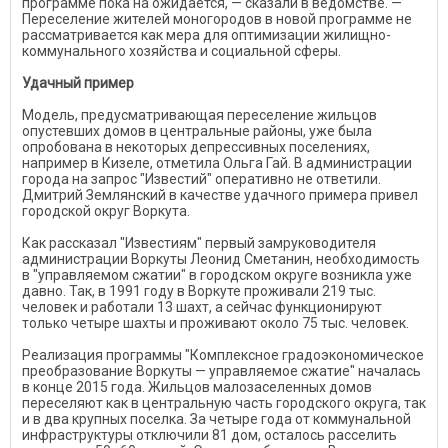
программе пока на ожидается, — сказали в ведомстве. —
Переселение жителей моногородов в новой программе не
рассматривается как мера для оптимизации жилищно-
коммунального хозяйства и социальной сферы.
Удачный пример
Модель, предусматривающая переселение жильцов
опустевших домов в центральные районы, уже была
опробована в некоторых депрессивных поселениях,
например в Кизеле, отметила Ольга Гай. В администрации
города на запрос "Известий" оперативно не ответили.
Дмитрий Землянский в качестве удачного примера привел
городской округ Воркута.
Как рассказал "Известиям" первый замруководителя
администрации Воркуты Леонид Сметанин, необходимость
в "управляемом сжатии" в городском округе возникла уже
давно. Так, в 1991 году в Воркуте проживали 219 тыс.
человек и работали 13 шахт, а сейчас функционируют
только четыре шахты и проживают около 75 тыс. человек.
Реализация программы "Комплексное градоэкономическое
преобразование Воркуты — управляемое сжатие" началась
в конце 2015 года. Жильцов малозаселенных домов
переселяют как в центральную часть городского округа, так
и в два крупных поселка. За четыре года от коммунальной
инфраструктуры отключили 81 дом, осталось расселить