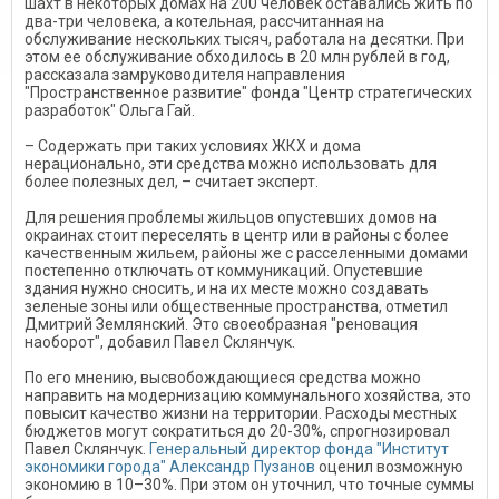
шахт в некоторых домах на 200 человек оставались жить по
два-три человека, а котельная, рассчитанная на
обслуживание нескольких тысяч, работала на десятки. При
этом ее обслуживание обходилось в 20 млн рублей в год,
рассказала замруководителя направления
"Пространственное развитие" фонда "Центр стратегических
разработок" Ольга Гай.
– Содержать при таких условиях ЖКХ и дома
нерационально, эти средства можно использовать для
более полезных дел, – считает эксперт.
Для решения проблемы жильцов опустевших домов на
окраинах стоит переселять в центр или в районы с более
качественным жильем, районы же с расселенными домами
постепенно отключать от коммуникаций. Опустевшие
здания нужно сносить, и на их месте можно создавать
зеленые зоны или общественные пространства, отметил
Дмитрий Землянский. Это своеобразная "реновация
наоборот", добавил Павел Склянчук.
По его мнению, высвобождающиеся средства можно
направить на модернизацию коммунального хозяйства, это
повысит качество жизни на территории. Расходы местных
бюджетов могут сократиться до 20-30%, спрогнозировал
Павел Склянчук.
Генеральный директор фонда "Институт
экономики города" Александр Пузанов
оценил возможную
экономию в 10–30%. При этом он уточнил, что точные суммы