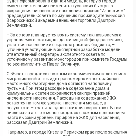
Будет сформирована единая модель, которую города
смогут при желании применять в условиях быстрого
сокращения численности населения, пояснил "Известиям"
председатель Совета по изучению производительных сил
Всероссийской академии внешней торговли Дмитрий
Землянский.
– За основу планируется взять систему так называемого
управляемого сжатия, когда жилищный фонд расселяют,
уплотняя население и сокращая расходы бюджета, –
уточнил участвующий в экспертной разработке модели
ответственный секретарь экспертного совета по
устойчивому развитию моногородов при комитете Госдумы
по экономполитике Павел Склянчук.
Сейчас в городах со сложным экономическим положением
миграционный отток идет равномерно из всех районов.
Часто многоквартирные дома остаются наполовину
пустыми. При этом расходы на содержание дома и
коммунальных сетей сохраняются как при прежней
численности населения. Расходы на содержание ЖКХ
остаются на том же уровне, населения меньше, в
результате — траты на одного жителя возрастают. В том
числе из-за этого в моногородах со сложным положением
часто высокий уровень тарифов на ЖКХ для населения,
рассказал Дмитрий Землянский.
Например, в городе Кизел в Пермском крае после закрытия