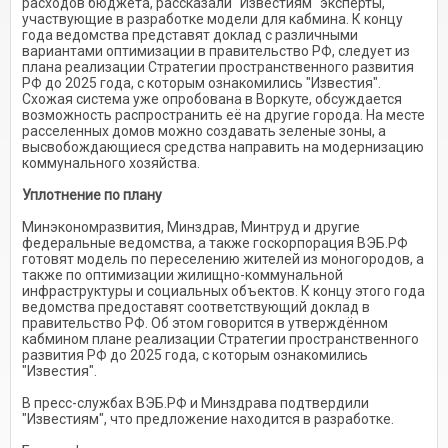
расходов бюджета, рассказали "Известиям" эксперты,
участвующие в разработке модели для кабмина. К концу
года ведомства представят доклад с различными
вариантами оптимизации в правительство РФ, следует из
плана реализации Стратегии пространственного развития
РФ до 2025 года, с которым ознакомились "Известия".
Схожая система уже опробована в Воркуте, обсуждается
возможность распространить её на другие города. На месте
расселенных домов можно создавать зеленые зоны, а
высвобождающиеся средства направить на модернизацию
коммунального хозяйства.
Уплотнение по плану
Минэкономразвития, Минздрав, Минтруд и другие
федеральные ведомства, а также госкорпорация ВЭБ.РФ
готовят модель по переселению жителей из моногородов, а
также по оптимизации жилищно-коммунальной
инфраструктуры и социальных объектов. К концу этого года
ведомства предоставят соответствующий доклад в
правительство РФ. Об этом говорится в утверждённом
кабмином плане реализации Стратегии пространственного
развития РФ до 2025 года, с которым ознакомились
"Известия".
В пресс-службах ВЭБ.РФ и Минздрава подтвердили
"Известиям", что предложение находится в разработке.