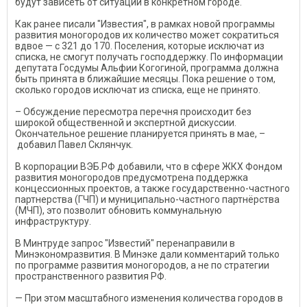
будут зависеть от ситуации в конкретном городе.
Как ранее писали "Известия", в рамках новой программы
развития моногородов их количество может сократиться
вдвое — с 321 до 170. Поселения, которые исключат из
списка, не смогут получать господдержку. По информации
депутата Госдумы Альфии Когогиной, программа должна
быть принята в ближайшие месяцы. Пока решение о том,
сколько городов исключат из списка, еще не принято.
– Обсуждение пересмотра перечня происходит без
широкой общественной и экспертной дискуссии.
Окончательное решение планируется принять в мае, –
добавил Павел Склянчук.
В корпорации ВЭБ.РФ добавили, что в сфере ЖКХ Фондом
развития моногородов предусмотрена поддержка
концессионных проектов, а также государственно-частного
партнерства (ГЧП) и муниципально-частного партнёрства
(МЧП), это позволит обновить коммунальную
инфраструктуру.
В Минтруде запрос "Известий" перенаправили в
Минэкономразвития. В Минэке дали комментарий только
по программе развития моногородов, а не по стратегии
пространственного развития РФ.
— При этом масштабного изменения количества городов в