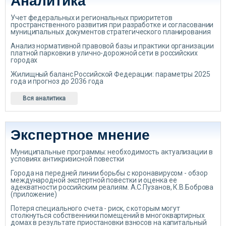
Аналитика
Учет федеральных и региональных приоритетов
пространственного развития при разработке и согласовании
муниципальных документов стратегического планирования
Анализ нормативной правовой базы и практики организации
платной парковки в улично-дорожной сети в российских
городах
Жилищный баланс Российской Федерации: параметры 2025
года и прогноз до 2036 года
Вся аналитика
Экспертное мнение
Муниципальные программы: необходимость актуализации в
условиях антикризисной повестки
Города на передней линии борьбы с коронавирусом - обзор
международной экспертной повестки и оценка ее
адекватности российским реалиям. А.С.Пузанов, К.В.Боброва
(приложение)
Потеря специального счета - риск, с которым могут
столкнуться собственники помещений в многоквартирных
домах в результате приостановки взносов на капитальный