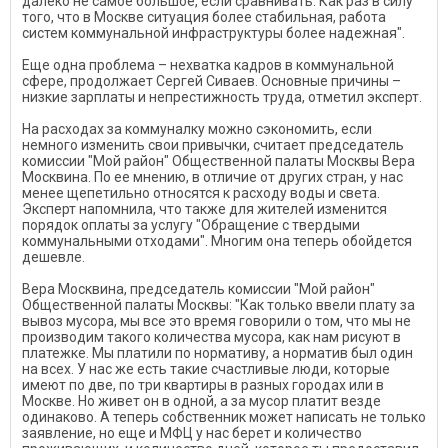
далеко не самое большое, если сравнивать. Как раз в силу
того, что в Москве ситуация более стабильная, работа
систем коммунальной инфраструктуры более надежная".
Еще одна проблема – нехватка кадров в коммунальной
сфере, продолжает Сергей Сиваев. Основные причины –
низкие зарплаты и непрестижность труда, отметил эксперт.
На расходах за коммуналку можно сэкономить, если
немного изменить свои привычки, считает председатель
комиссии "Мой район" Общественной палаты Москвы Вера
Москвина. По ее мнению, в отличие от других стран, у нас
менее щепетильно относятся к расходу воды и света.
Эксперт напомнила, что также для жителей изменится
порядок оплаты за услугу "Обращение с твердыми
коммунальными отходами". Многим она теперь обойдется
дешевле.
Вера Москвина, председатель комиссии "Мой район"
Общественной палаты Москвы: "Как только ввели плату за
вывоз мусора, мы все это время говорили о том, что мы не
производим такого количества мусора, как нам рисуют в
платежке. Мы платили по нормативу, а норматив был один
на всех. У нас же есть такие счастливые люди, которые
имеют по две, по три квартиры в разных городах или в
Москве. Но живет он в одной, а за мусор платит везде
одинаково. А теперь собственник может написать не только
заявление, но еще и МФЦ у нас берет и количество