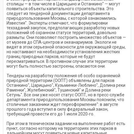
столицы — в том числе в Царицыно и Останкино" — могут
появиться объекты капитального строительства. Это
следует из тендерной документации департамента
природопользования Москвы, с которой ознакомились
Известия". Эксперты отмечают, что формулировки
техзаданий закупок, предполагающих разработку новых
положений об охранном статусе территорий, довольно
размыты. Они позволяют построить множество объектов —
от музеев до СПА-центров и океанариумов. Экологи не
видят в этом серьезной опасности для окружающей среды,
но настаивают на необходимости установления жестких
границ природных парков, которые не будут
пересматриваться. В противном случае эти территории
могут быть полностью застроены, опасаются они.
Тендеры на разработку положения об особо охраняемой
природной территории (ООПТ) объявлены для парков
Останкино", Царицыно", Кузьминки-Люблино", Долина реки
Раменки", Жулебинский", Тушинский" и Долина реки
Сетунь". Все они уже носят статус ООПТ, но в пресс-службе
департамента природопользования Москвы пояснили, что
столичные заказники ждет переоформление": в августе
прошлого года вступил в силу федеральный закон,
требующий провести его до 1 июля 2020-го.
При этом в техническом задании на выполнение работ есть
пункт, согласно которому на территориях этих парков в
дальнейшем могут появиться новые капитальные