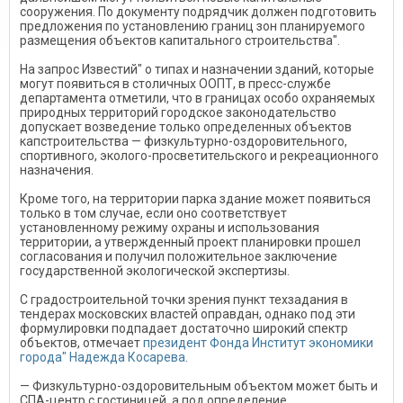
сооружения. По документу подрядчик должен подготовить
предложения по установлению границ зон планируемого
размещения объектов капитального строительства".
На запрос Известий" о типах и назначении зданий, которые
могут появиться в столичных ООПТ, в пресс-службе
департамента отметили, что в границах особо охраняемых
природных территорий городское законодательство
допускает возведение только определенных объектов
капстроительства — физкультурно-оздоровительного,
спортивного, эколого-просветительского и рекреационного
назначения.
Кроме того, на территории парка здание может появиться
только в том случае, если оно соответствует
установленному режиму охраны и использования
территории, а утвержденный проект планировки прошел
согласования и получил положительное заключение
государственной экологической экспертизы.
С градостроительной точки зрения пункт техзадания в
тендерах московских властей оправдан, однако под эти
формулировки подпадает достаточно широкий спектр
объектов, отмечает
президент Фонда Институт экономики
города" Надежда Косарева
.
— Физкультурно-оздоровительным объектом может быть и
СПА-центр с гостиницей, а под определение