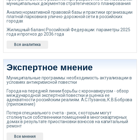
муниципальных документов стратегического планирования
Анализ нормативной правовой базы и практики организации
платной парковки в улично-дорожной сети в российских
городах
Жилищный баланс Российской Федерации: параметры 2025
года и прогноз до 2036 года
Вся аналитика
Экспертное мнение
Муниципальные программы: необходимость актуализации в
условиях антикризисной повестки
Города на передней линии борьбы с коронавирусом - обзор
международной экспертной повестки и оценка ее
адекватности российским реалиям. А.С.Пузанов, К.В.Боброва
(приложение)
Потеря специального счета - риск, с которым могут
столкнуться собственники помещений в многоквартирных
домах в результате приостановки взносов на капитальный
ремонт
Все мнения