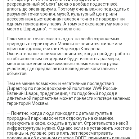
рекреационный объект" можно вообще подвести всё,
вплоть до океанариума. Поэтому очень важно подходить с
разумной точки зрения: музей, культурный центр или
всесезонная выставочная галерея точно не повредят ни
одному природному парку. А тому же океанариуму явно не
место в Царицыно", — пояснила она.
Пока можно точно сказать одно: на особо охраняемых
природных территориях Москвы не появится жилье или
офисные здания, считает Надежда Косарева.
Окончательное понимание появится, когда пройдут работы
по объявленным тендерам и будут известны размеры,
местоположение и максимально возможная нагрузка
участков, где предлагается возведение капитальных
объектов.
Тем не менее возможны и негативные последствия.
Директор по природоохранной политике WWF России
Евгений Шварц предупредил, что подобный подход в
длительной перспективе может привести к потере зеленых
территорий Москвы.
— Понятно, когда люди приходят с детьми гулять в
природный парк, им хочется отдохнуть на скамейке,
перекусить в кафе, сходить в туалет. Строительство некой
инфраструктуры нужно. Однако если не установить жесткие
границы и, условно, раз в пять лет пересматривать
положения об охранном статусе ООПТ, принимать решения