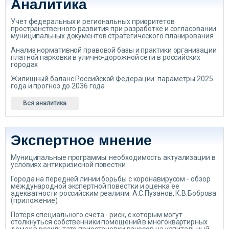
Аналитика
Учет федеральных и региональных приоритетов
пространственного развития при разработке и согласовании
муниципальных документов стратегического планирования
Анализ нормативной правовой базы и практики организации
платной парковки в улично-дорожной сети в российских
городах
Жилищный баланс Российской Федерации: параметры 2025
года и прогноз до 2036 года
Вся аналитика
Экспертное мнение
Муниципальные программы: необходимость актуализации в
условиях антикризисной повестки
Города на передней линии борьбы с коронавирусом - обзор
международной экспертной повестки и оценка ее
адекватности российским реалиям. А.С.Пузанов, К.В.Боброва
(приложение)
Потеря специального счета - риск, с которым могут
столкнуться собственники помещений в многоквартирных