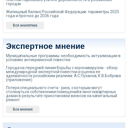
городах
Жилищный баланс Российской Федерации: параметры 2025
года и прогноз до 2036 года
Вся аналитика
Экспертное мнение
Муниципальные программы: необходимость актуализации в
условиях антикризисной повестки
Города на передней линии борьбы с коронавирусом - обзор
международной экспертной повестки и оценка ее
адекватности российским реалиям. А.С.Пузанов, К.В.Боброва
(приложение)
Потеря специального счета - риск, с которым могут
столкнуться собственники помещений в многоквартирных
домах в результате приостановки взносов на капитальный
ремонт
Все мнения