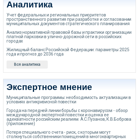
Аналитика
Учет федеральных и региональных приоритетов
пространственного развития при разработке и согласовании
муниципальных документов стратегического планирования
Анализ нормативной правовой базы и практики организации
платной парковки в улично-дорожной сети в российских
городах
Жилищный баланс Российской Федерации: параметры 2025
года и прогноз до 2036 года
Вся аналитика
Экспертное мнение
Муниципальные программы: необходимость актуализации в
условиях антикризисной повестки
Города на передней линии борьбы с коронавирусом - обзор
международной экспертной повестки и оценка ее
адекватности российским реалиям. А.С.Пузанов, К.В.Боброва
(приложение)
Потеря специального счета - риск, с которым могут
столкнуться собственники помещений в многоквартирных