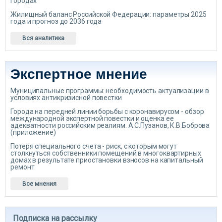
городах
Жилищный баланс Российской Федерации: параметры 2025
года и прогноз до 2036 года
Вся аналитика
Экспертное мнение
Муниципальные программы: необходимость актуализации в
условиях антикризисной повестки
Города на передней линии борьбы с коронавирусом - обзор
международной экспертной повестки и оценка ее
адекватности российским реалиям. А.С.Пузанов, К.В.Боброва
(приложение)
Потеря специального счета - риск, с которым могут
столкнуться собственники помещений в многоквартирных
домах в результате приостановки взносов на капитальный
ремонт
Все мнения
Подписка на рассылку