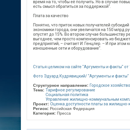
время на то, чтобы её получить. Но в случае повы
есть смысл обратиться за поддержкой".
Плата за качество
Понятно, что приток новых получателей субсиди
экономики города, они увеличатся на 150 млрд руб.
опустят до 15%. Во втором случае большинству р
выгоднее, чем просто компенсировать из бюдже
предприятий, – считает И. Генцлер. – И при это
изношенные сети и оборудование".
Статья целиком на сайте "Аргументы и факты" от
Фото Эдуард Кудрявицкий/ "Аргументы и факты"
Структурное направление:
Городское хозяйств
Тема:
Тарифное регулирование
Социальная политика
Управление жилищно-коммунальным комп
Проект:
Оценка доступности платы за жилищно-
Регион:
Российская Федерация
Категория:
Пресса