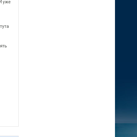
 И уже
тута
лять