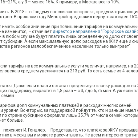
­15–21%, а у 3 – менее 15%. К примеру, в Москве всего 10%.
зить. В 2018 г. в Госдуму внесли законопроект, предусматривающи
мотрен. В прошлом году Минстрой предложил вернуться к идее 15%
ет иметь особое значение при повышении тарифов на коммунальны
не изменится, – отмечает
директор направления "Городское хозяй
ни в любом случае будут платить лишь определённую долю от свое
ёт субсидии. А если максимальную долю расходов на ЖКУ ещё и сн
нстве регионов малообеспеченное население только выиграет".
 если тарифы на все коммунальные услуги увеличат, например, на 2
еловека в среднем увеличится на 213 руб. То есть семье из 4 чело
лнятся. Даже если власти оставят предельную планку расходов на
 поддерж­ку, вырастет в 1,8 раза – с 3,7 до 6,75 млн. А уж если п
 семей.
 тарифов доля коммунальных платежей в расходах многих семей
уровня. ­Во-вторых, за поддержкой пойдут те, кто и раньше имел 
нем по стране субсидию оформили лишь 35,7% от числа семей, котор
нет больше.
 поясняет И. Генцлер. – Представьте, что платёж за ЖКУ превыша
 сотню в месяц вы и можете рассчитывать. Не всем интересно трати