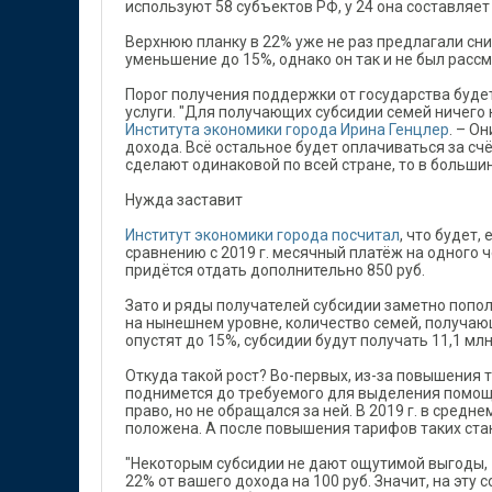
используют 58 субъектов РФ, у 24 она составляет 
Верхнюю планку в 22% уже не раз предлагали сни
уменьшение до 15%, однако он так и не был расс
Порог получения поддержки от государства буд
услуги. "Для получающих субсидии семей ничего 
Института экономики города Ирина Генцлер
. – О
дохода. Всё остальное будет оплачиваться за сч
сделают одинаковой по всей стране, то в больши
Нужда заставит
Институт экономики города посчитал
, что будет,
сравнению с 2019 г. месячный платёж на одного ч
придётся отдать дополнительно 850 руб.
Зато и ряды получателей субсидии заметно попо
на нынешнем уровне, количество семей, получающих
опустят до 15%, субсидии будут получать 11,1 млн
Откуда такой рост? Во-первых, из-за повышения
поднимется до требуемого для выделения помощи 
право, но не обращался за ней. В 2019 г. в сред
положена. А после повышения тарифов таких ста
"Некоторым субсидии не дают ощутимой выгоды, –
22% от вашего дохода на 100 руб. Значит, на эту