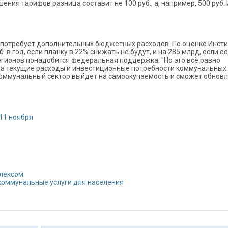
шения тарифов разница составит не 100 руб., а, например, 500 руб.
й потребует дополнительных бюджетных расходов. По оценке Инсти
 в год, если планку в 22% снижать не будут, и на 285 млрд, если её
егионов понадобится федеральная поддержка. "Но это всё равно
та текущие расходы и инвестиционные потребности коммунальных
м коммунальный сектор выйдет на самоокупаемость и сможет обнов
 11 ноября
о
лексом
коммунальные услуги для населения