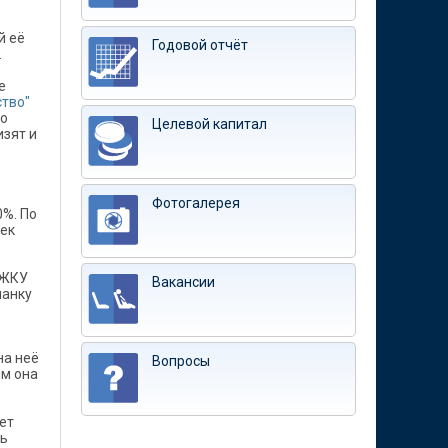
й её
Годовой отчёт
.
е
ство"
го
Целевой капитал
изят и
Фотогалерея
0%. По
век
 ЖКУ
Вакансии
ланку
на неё
Вопросы
ым она
ет
ть