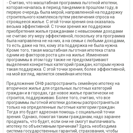
- Считаю, что масштабная программа льготной ипотеки,
которая началась в период пандемии в прошлом году, в
первую очередь была мерой, направленной на поддержку
строительного комплекса путем увеличения спроса на
строящееся жилье. С этой точки зрения она оказалась
весьма эффективной. С точки зрения же поддержки
приобретения жилья гражданами с невысокими доходами
не считаю эту меру эффективной, поскольку эта программа
была направлена не на них, а на семьи с любыми доходами,
то есть даже на тех, кому эта поддержка не была нужна.
Кроме того, такая масштабная льготная ипотека стала
одним из факторов роста цен на жилье. Изменения
программы в этом году также не предусматривают
выделения конкретных категорий граждан, которым нужна
такая поддержка. С этой точки зрения, более эффективной,
на мой взгляд, является семейная ипотека.
Предложение ОНФ распространить семейную ипотеку на
вторичное жилье для отдельных льготных категорий
граждан и в городах, где новое жилье практически не
строится, поддерживаю. Более того, считаю, что все
программы льготной ипотеки должны распространяться
только на определенные льготные категории граждан.
Тогда это будет адресная помощь с социальной точки
зрения. Однако, помогая таким гражданам, надо заранее
продумать, что будет, если они не смогут выплачивать
ипотеку по объективным причинам? Здесь необходима
система государственных гарантий, страхования, чтобы