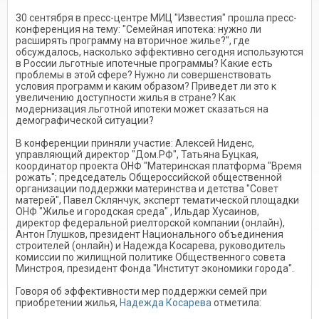
30 сентября в пресс-центре МИЦ "Известия" прошла пресс-
конференция на тему: "Семейная ипотека: нужно ли
расширять программу на вторичное жилье?", где
обсуждалось, насколько эффективно сегодня используются
в России льготные ипотечные программы? Какие есть
проблемы в этой сфере? Нужно ли совершенствовать
условия программ и каким образом? Приведет ли это к
увеличению доступности жилья в стране? Как
модернизация льготной ипотеки может сказаться на
демографической ситуации?
В конференции приняли участие: Алексей Ниденс,
управляющий директор "Дом.РФ", Татьяна Буцкая,
координатор проекта ОНФ "Материнская платформа "Время
рожать"; председатель Общероссийской общественной
организации поддержки материнства и детства "Совет
матерей", Павел Склянчук, эксперт тематической площадки
ОНФ "Жилье и городская среда" , Ильдар Хусаинов,
директор федеральной риелторской компании (онлайн),
Антон Глушков, президент Национального объединения
строителей (онлайн) и Надежда Косарева, руководитель
комиссии по жилищной политике Общественного совета
Минстроя, президент Фонда "Институт экономики города".
Говоря об эффективности мер поддержки семей при
приобретении жилья,
Надежда Косарева
отметила: