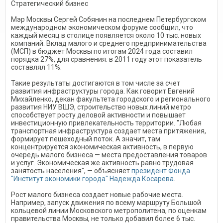
Стратегический бизнес
Мэр Москвы Сергей Собянин на последнем Петербургском
международном экономическом форуме сообщил, что
каждый месяц в столице появляется около 10 тыс. новых
компаний. Вклад малого и среднего предпринимательства
(МСП) в бюджет Москвы по итогам 2024 года составил
порядка 27%, для сравнения: в 2011 году этот показатель
составлял 11%.
Такие результаты достигаются в том числе за счет
развития инфраструктуры города. Как говорит Евгений
Михайленко, декан факультета городского и регионального
развития НИУ ВШЭ, строительство новых линий метро
способствует росту деловой активности и повышает
инвестиционную привлекательность территории. "Любая
транспортная инфраструктура создает места притяжения,
формирует пешеходный поток. А значит, там
концентрируется экономическая активность, в первую
очередь малого бизнеса — места предоставления товаров
и услуг. Экономическая же активность равно трудовая
занятость населения", — объясняет
президент Фонда
"Институт экономики города" Надежда Косарева
.
Рост малого бизнеса создает новые рабочие места.
Например, запуск движения по всему маршруту Большой
кольцевой линии Московского метрополитена, по оценкам
правительства Москвы, не только добавил более 6 тыс.