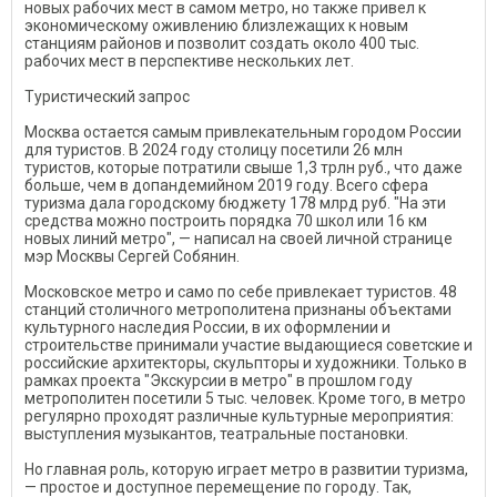
новых рабочих мест в самом метро, но также привел к
экономическому оживлению близлежащих к новым
станциям районов и позволит создать около 400 тыс.
рабочих мест в перспективе нескольких лет.
Туристический запрос
Москва остается самым привлекательным городом России
для туристов. В 2024 году столицу посетили 26 млн
туристов, которые потратили свыше 1,3 трлн руб., что даже
больше, чем в допандемийном 2019 году. Всего сфера
туризма дала городскому бюджету 178 млрд руб. "На эти
средства можно построить порядка 70 школ или 16 км
новых линий метро", — написал на своей личной странице
мэр Москвы Сергей Собянин.
Московское метро и само по себе привлекает туристов. 48
станций столичного метрополитена признаны объектами
культурного наследия России, в их оформлении и
строительстве принимали участие выдающиеся советские и
российские архитекторы, скульпторы и художники. Только в
рамках проекта "Экскурсии в метро" в прошлом году
метрополитен посетили 5 тыс. человек. Кроме того, в метро
регулярно проходят различные культурные мероприятия:
выступления музыкантов, театральные постановки.
Но главная роль, которую играет метро в развитии туризма,
— простое и доступное перемещение по городу. Так,