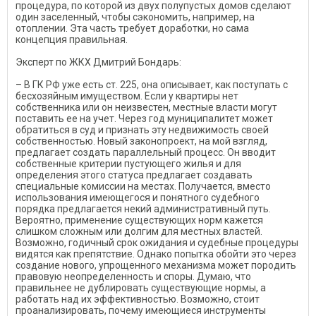
процедура, по которой из двух полупустых домов сделают
один заселенный, чтобы сэкономить, например, на
отоплении. Эта часть требует доработки, но сама
концепция правильная.
Эксперт по ЖКХ Дмитрий Бондарь:
– В ГК РФ уже есть ст. 225, она описывает, как поступать с
бесхозяйным имуществом. Если у квартиры нет
собственника или он неизвестен, местные власти могут
поставить ее на учет. Через год муниципалитет может
обратиться в суд и признать эту недвижимость своей
собственностью. Новый законопроект, на мой взгляд,
предлагает создать параллельный процесс. Он вводит
собственные критерии пустующего жилья и для
определения этого статуса предлагает создавать
специальные комиссии на местах. Получается, вместо
использования имеющегося и понятного судебного
порядка предлагается некий административный путь.
Вероятно, применение существующих норм кажется
слишком сложным или долгим для местных властей.
Возможно, годичный срок ожидания и судебные процедуры
видятся как препятствие. Однако попытка обойти это через
создание нового, упрощенного механизма может породить
правовую неопределенность и споры. Думаю, что
правильнее не дублировать существующие нормы, а
работать над их эффективностью. Возможно, стоит
проанализировать, почему имеющиеся инструменты