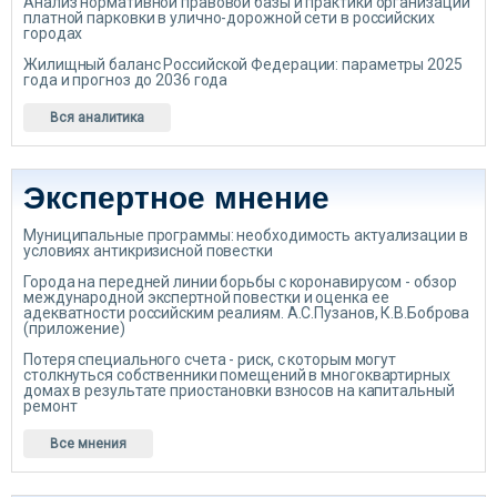
Анализ нормативной правовой базы и практики организации
платной парковки в улично-дорожной сети в российских
городах
Жилищный баланс Российской Федерации: параметры 2025
года и прогноз до 2036 года
Вся аналитика
Экспертное мнение
Муниципальные программы: необходимость актуализации в
условиях антикризисной повестки
Города на передней линии борьбы с коронавирусом - обзор
международной экспертной повестки и оценка ее
адекватности российским реалиям. А.С.Пузанов, К.В.Боброва
(приложение)
Потеря специального счета - риск, с которым могут
столкнуться собственники помещений в многоквартирных
домах в результате приостановки взносов на капитальный
ремонт
Все мнения