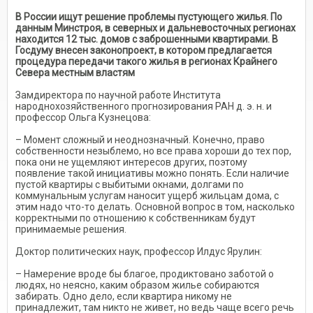
В России ищут решение проблемы пустующего жилья. По
данным Минстроя, в северных и дальневосточных регионах
находится 12 тыс. домов с заброшенными квартирами. В
Госдуму внесен законопроект, в котором предлагается
процедура передачи такого жилья в регионах Крайнего
Севера местным властям
Замдиректора по научной работе Института
народнохозяйственного прогнозирования РАН д. э. н. и
профессор Ольга Кузнецова:
– Момент сложный и неоднозначный. Конечно, право
собственности незыблемо, но все права хороши до тех пор,
пока они не ущемляют интересов других, поэтому
появление такой инициативы можно понять. Если наличие
пустой квартиры с выбитыми окнами, долгами по
коммунальным услугам наносит ущерб жильцам дома, с
этим надо что-то делать. Основной вопрос в том, насколько
корректными по отношению к собственникам будут
принимаемые решения.
Доктор политических наук, профессор Илдус Ярулин:
– Намерение вроде бы благое, продиктовано заботой о
людях, но неясно, каким образом жилье собираются
забирать. Одно дело, если квартира никому не
принадлежит, там никто не живет, но ведь чаще всего речь