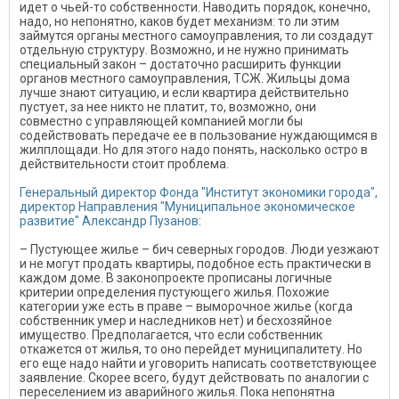
идет о чьей-то собственности. Наводить порядок, конечно,
надо, но непонятно, каков будет механизм: то ли этим
займутся органы местного самоуправления, то ли создадут
отдельную структуру. Возможно, и не нужно принимать
специальный закон – достаточно расширить функции
органов местного самоуправления, ТСЖ. Жильцы дома
лучше знают ситуацию, и если квартира действительно
пустует, за нее никто не платит, то, возможно, они
совместно с управляющей компанией могли бы
содействовать передаче ее в пользование нуждающимся в
жилплощади. Но для этого надо понять, насколько остро в
действительности стоит проблема.
Генеральный директор Фонда "Институт экономики города",
директор Направления "Муниципальное экономическое
развитие" Александр Пузанов
:
– Пустующее жилье – бич северных городов. Люди уезжают
и не могут продать квартиры, подобное есть практически в
каждом доме. В законопроекте прописаны логичные
критерии определения пустующего жилья. Похожие
категории уже есть в праве – выморочное жилье (когда
собственник умер и наследников нет) и бесхозяйное
имущество. Предполагается, что если собственник
откажется от жилья, то оно перейдет муниципалитету. Но
его еще надо найти и уговорить написать соответствующее
заявление. Скорее всего, будут действовать по аналогии с
переселением из аварийного жилья. Пока непонятна