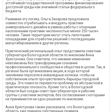
устойчивой государственной программы финансирования
доступной среды как значимой статьи федерального
бюджета.
Развивая эту логику, Ольга Захарова предложила
совместно отрабатывать и внедрять практики
универсального дизайна в рамках работы с опорными
населенными пунктами численностью менее 250 тысяч
человек. Такие территории могут стать пилотными
площадками для отработки решений с последующим
масштабированием в другие регионы.
Практический региональный опыт представила советник
губернатора Вологодской области по инклюзии Анна
Хрястунова. Она отметила, что никакие изменения
невозможны без трансформации сознания
профессионального сообщества и общества в целом. Так, в
регионе была организована акция, в ходе которой
чиновники пересели в инвалидные коляски, чтобы на
собственном опыте прочувствовать барьеры городской
среды. Это помогло перевести проблему из абстрактной в
практическую плоскость. Кроме того, в Вологодской
области был создан совет при губернаторе и рабочие
группы с участием экспертов, без согласования с которыми
не принимается ни одно решение по инклюзии.
Анна Хрястунова также рассказала, что Вологодская
область уже приняла собственные правила