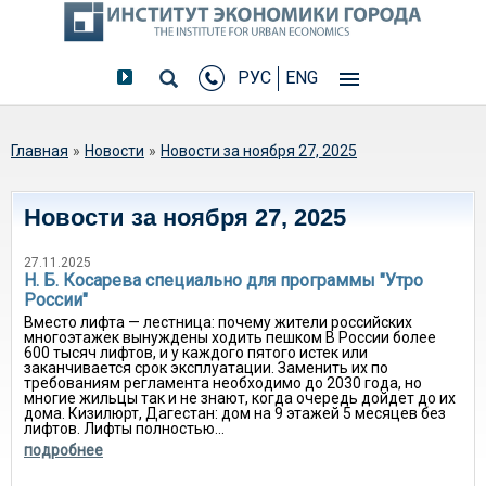
РУС
ENG
Вы здесь
Главная
»
Новости
»
Новости за ноября 27, 2025
Новости за ноября 27, 2025
27.11.2025
Н. Б. Косарева специально для программы "Утро
России"
Вместо лифта — лестница: почему жители российских
многоэтажек вынуждены ходить пешком В России более
600 тысяч лифтов, и у каждого пятого истек или
заканчивается срок эксплуатации. Заменить их по
требованиям регламента необходимо до 2030 года, но
многие жильцы так и не знают, когда очередь дойдет до их
дома. Кизилюрт, Дагестан: дом на 9 этажей 5 месяцев без
лифтов. Лифты полностью...
подробнее