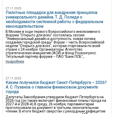
27.11.2025
Пилотные площадки для внедрения принципов
универсального дизайна. Т. Д. Полиди о
необходимости системной работы с федеральным
законодательством
В Москве в ходе первого Всероссийского инклюзивного
Форума "Открыто для всех" состоялась сессия
"Универсальный дизайн и доступность: новая логика
создания городской среды" Форум – часть Всероссийской
недели "Открыто для всех", которая стартовала по всей
стране с 24 ноября. Организаторы: Агентство
стратегических инициатив (АСИ) и Фонд Росконгресс.
Титульный партнёр форума – ПАО "Банк ПСБ",...
подробнее
27.11.2025
Каким получился бюджет Санкт-Петербурга – 2026?
А. С. Пузанов о главном финансовом документе
города
Депутаты Заксобрания утвердили бюджет Петербурга на
2026 год (он также включает финансовые планы города на
2027-й и 2028-й) В среду, 26 ноября, парламентарии
проголосовали за документ в третьем, окончательном
чтении. В итоге бюджет сверстан с рекордным дефицитом